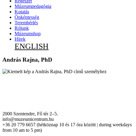
Régészet
Múzeumpedagógia
Kutatás
Önkéntesség
Terembérlés
Rólunk
Múzeumshop
Hírek
ENGLISH
András Rajna, PhD
2000 Szentendre, Fő tér 2–5.
info@muzeumicentrum.hu
+36 20 779 6657 (hétköznap 10 és 17 óra között | during weekdays
from 10 am to 5 pm)