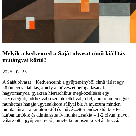
Melyik a kedvenced a Saját olvasat című kiállítás
műtárgyai közül?
2025. 02. 25.
A Saját olvasat – Kedvenceink a gyűjteményből című tárlat egy
különleges kiállítás, amely a művészet befogadásának
hagyományos, gyakran hierarchikus megközelítését egy
közösségibb, inkluzívabb szemlélettel váltja fel, ahol minden egyes
munkatárs hangja ugyanakkora súllyal bír. A múzeum minden
munkatársa – a kurátoroktól és művészettörténészektől kezdve a
karbantartókig és adminisztratív munkatársakig – 1-2 olyan művet
választott a gyűjteményből, amely különösen közel áll hozzá.