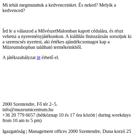
Mi tehát megmutattuk a kedvenceinket. És neked? Melyik a
kedvenced?
Írd le a válaszod a MűvészetMalomban kapott cédulára, és részt
vehetsz a nyereményjátékunkon. A kiállítás finisszázsán sorsoljuk ki
a szerencsés nyertest, aki értékes ajándékcsomagot kap a
Múzeumshopban található termékeinkből.
A játékszabályzat
itt
érhető el.
2000 Szentendre, Fő tér 2–5.
info@muzeumicentrum.hu
+36 20 779 6657 (hétköznap 10 és 17 óra között | during weekdays
from 10 am to 5 pm)
Igazgatóság | Management offices 2000 Szentendre, Duna korzó 25