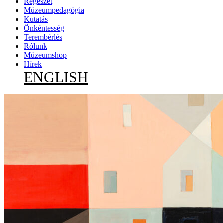
Régészet
Múzeumpedagógia
Kutatás
Önkéntesség
Terembérlés
Rólunk
Múzeumshop
Hírek
ENGLISH