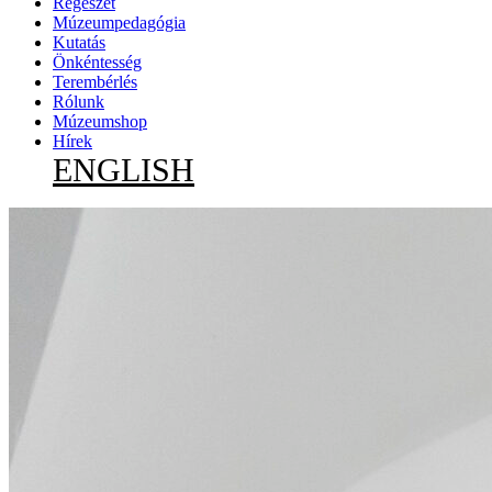
Régészet
Múzeumpedagógia
Kutatás
Önkéntesség
Terembérlés
Rólunk
Múzeumshop
Hírek
ENGLISH