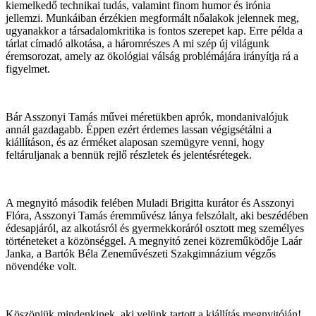
kiemelkedő technikai tudás, valamint finom humor és irónia
jellemzi. Munkáiban érzékien megformált nőalakok jelennek meg,
ugyanakkor a társadalomkritika is fontos szerepet kap. Erre példa a
tárlat címadó alkotása, a háromrészes A mi szép új világunk
éremsorozat, amely az ökológiai válság problémájára irányítja rá a
figyelmet.
Bár Asszonyi Tamás művei méretükben aprók, mondanivalójuk
annál gazdagabb. Éppen ezért érdemes lassan végigsétálni a
kiállításon, és az érméket alaposan szemügyre venni, hogy
feltáruljanak a bennük rejlő részletek és jelentésrétegek.
A megnyitó második felében Muladi Brigitta kurátor és Asszonyi
Flóra, Asszonyi Tamás éremművész lánya felszólalt, aki beszédében
édesapjáról, az alkotásról és gyermekkoráról osztott meg személyes
történeteket a közönséggel. A megnyitó zenei közreműködője Laár
Janka, a Bartók Béla Zeneművészeti Szakgimnázium végzős
növendéke volt.
Köszönjük mindenkinek, aki velünk tartott a kiállítás megnyitóján!