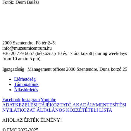
Fotók: Deim Balázs
2000 Szentendre, Fő tér 2–5.
info@muzeumicentrum.hu
+36 20 779 6657 (hétköznap 10 és 17 óra között | during weekdays
from 10 am to 5 pm)
Igazgatóság | Management offices 2000 Szentendre, Duna korzó 25
Elérhetőség
Támogatóink
Álláshirdetés
Facebook
Instagram
Youtube
ADATKEZELÉSI TÁJÉKOZTATÓ
AKADÁLYMENTESÍTÉSI
NYILATKOZAT
ÁLTALÁNOS KÖZZÉTÉTELI LISTA
AHOL AZ ÉRTÉK ÉLMÉNY!
© FMC 2022-2025