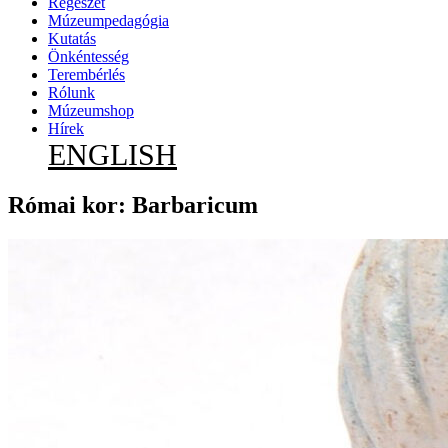
Régészet
Múzeumpedagógia
Kutatás
Önkéntesség
Terembérlés
Rólunk
Múzeumshop
Hírek
ENGLISH
Római kor: Barbaricum