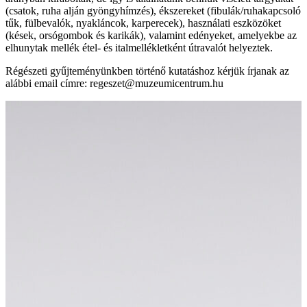
(csatok, ruha alján gyöngyhímzés), ékszereket (fibulák/ruhakapcsoló
tűk, fülbevalók, nyakláncok, karperecek), használati eszközöket
(kések, orsógombok és karikák), valamint edényeket, amelyekbe az
elhunytak mellék étel- és italmellékletként útravalót helyeztek.
Régészeti gyűjteményünkben történő kutatáshoz kérjük írjanak az
alábbi email címre: regeszet@muzeumicentrum.hu