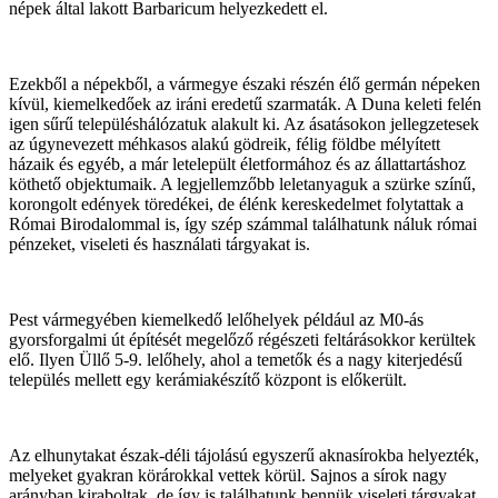
népek által lakott Barbaricum helyezkedett el.
Ezekből a népekből, a vármegye északi részén élő germán népeken
kívül, kiemelkedőek az iráni eredetű szarmaták. A Duna keleti felén
igen sűrű településhálózatuk alakult ki. Az ásatásokon jellegzetesek
az úgynevezett méhkasos alakú gödreik, félig földbe mélyített
házaik és egyéb, a már letelepült életformához és az állattartáshoz
köthető objektumaik. A legjellemzőbb leletanyaguk a szürke színű,
korongolt edények töredékei, de élénk kereskedelmet folytattak a
Római Birodalommal is, így szép számmal találhatunk náluk római
pénzeket, viseleti és használati tárgyakat is.
Pest vármegyében kiemelkedő lelőhelyek például az M0-ás
gyorsforgalmi út építését megelőző régészeti feltárásokkor kerültek
elő. Ilyen Üllő 5-9. lelőhely, ahol a temetők és a nagy kiterjedésű
település mellett egy kerámiakészítő központ is előkerült.
Az elhunytakat észak-déli tájolású egyszerű aknasírokba helyezték,
melyeket gyakran körárokkal vettek körül. Sajnos a sírok nagy
arányban kiraboltak, de így is találhatunk bennük viseleti tárgyakat