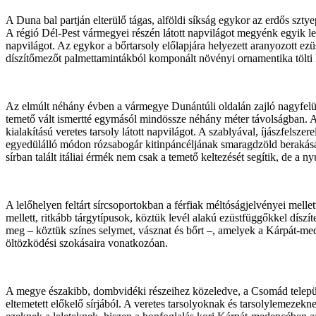
A Duna bal partján elterülő tágas, alföldi síkság egykor az erdős szty
A régió Dél-Pest vármegyei részén látott napvilágot megyénk egyik legk
napvilágot. Az egykor a bőrtarsoly előlapjára helyezett aranyozott e
díszítőmezőt palmettamintákból komponált növényi ornamentika tölti 
Az elmúlt néhány évben a vármegye Dunántúli oldalán zajló nagyfelüle
temető vált ismertté egymásól mindössze néhány méter távolságban. A
kialakítású veretes tarsoly látott napvilágot. A szablyával,
íjászfelszere
egyedülálló módon rózsabogár kitinpáncéljának smaragdzöld berakásával
sírban talált itáliai érmék nem csak a temető keltezését segítik, de a 
A lelőhelyen feltárt sírcsoportokban a férfiak méltóságjelvényei melle
mellett, ritkább tárgytípusok, köztük levél alakú ezüstfüggőkkel dísz
meg – köztük színes selymet, vásznat és bőrt –, amelyek a Kárpát-med
öltözködési szokásaira vonatkozóan.
A megye északibb, dombvidéki részeihez közeledve, a Csomád települé
eltemetett előkelő sírjából. A veretes tarsolyoknak és tarsolylemez