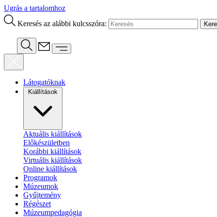
Ugrás a tartalomhoz
Keresés az alábbi kulcsszóra:
Látogatóknak
Kiállítások
Aktuális kiállítások
Előkészületben
Korábbi kiállítások
Virtuális kiállítások
Online kiállítások
Programok
Múzeumok
Gyűjtemény
Régészet
Múzeumpedagógia