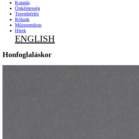
Kutatás
Önkéntesség
Terembérlés
Rólunk
Múzeumshop
Hírek
ENGLISH
Honfoglaláskor