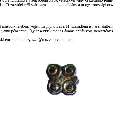
övre függesztve viselt bőrtarsolyok veretekkel vagy összefüggő fémleme
Felső-Tisza-vidékéről származnak, de több példány a magyaroroszági orszá
 második felében, végén megnyitott és a 11. században is használatban 
lyaink pénzérméi, így ez a vidék már az államalapítás kori, keresztény 
lábbi email címre: regeszet@muzeumicentrum.hu