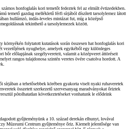
n számos honfoglalás kori temetőt fedeztek fel az elmúlt évtizedekben.
 temető gazdag mellékletű férfi sírjából díszített tarsolylemez látott
jában hullámzó, indás-leveles mintázat fut, míg a középső
megoldásnak tekinthető a tarsolylemezek között.
 környékén folytatott kutatások során összesen hat honfoglalás kori
két vezetőjének nyughelye, amelyek egyikéből egy különleges
ori bőr előlapjának szegélyvereteit, valamit a középveret áttöréseit
elyet rangos tulajdonosa szintén veretes övére csatolva hordott. A
ek.
női sírjában a tehetősebbek körében gyakorta viselt nyaki ruhaveretek
 fémveretek összetett szerkezetű szervesanyag maradványokat őriztek
resztül pótolhatatlan következtetéseket vonhatunk le elődeink
zdagodott gyűjteményünk a 10. század derekán elhunyt, lovával
renczy Múzeumi Centrum gyűjteménye őriz. Kiemelt jelentősége van