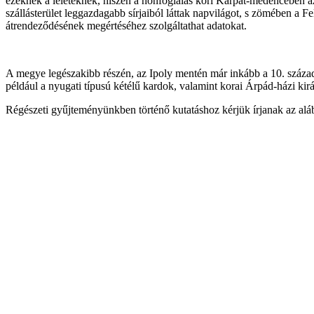
ezeknek a leleteknek, hiszen a honfoglalás kori Kárpát-medencében az 
szállásterület leggazdagabb sírjaiból láttak napvilágot, s zömében a 
átrendeződésének megértéséhez szolgáltathat adatokat.
A megye legészakibb részén, az Ipoly mentén már inkább a 10. század
például a nyugati típusú kétélű kardok, valamint korai Árpád-házi kirá
Régészeti gyűjteményünkben történő kutatáshoz kérjük írjanak az a