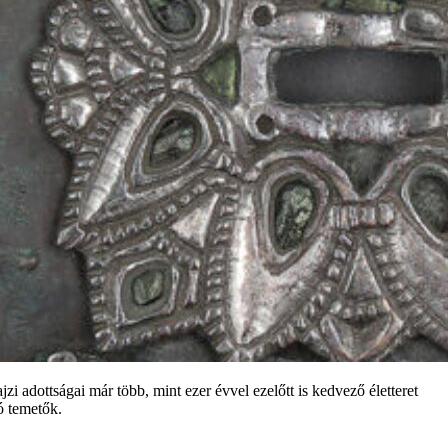
i adottságai már több, mint ezer évvel ezelőtt is kedvező életteret
ó temetők.