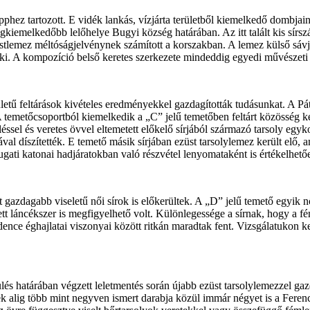
epphez tartozott. E vidék lankás, vízjárta területből kiemelkedő dombjai
iemelkedőbb lelőhelye Bugyi község határában. Az itt talált kis sírszámú
züstlemez méltóságjelvénynek számított a korszakban. A lemez külső sáv
ki. A kompozíció belső keretes szerkezete mindeddig egyedi művészeti 
tű feltárások kivételes eredményekkel gazdagították tudásunkat. A Páty
 temetőcsoportból kiemelkedik a „C” jelű temetőben feltárt közösség 
léssel és veretes övve
l eltemetett előkelő sírjából származó tarsoly egyk
 díszítették. E temető másik sírjában ezüst tarsolylemez került elő, am
nyugati katonai hadjáratokban való részvétel lenyomataként is értékelhető
tt gazdagabb viseletű női sírok is előkerültek. A „D” jelű temető egyik 
ített láncékszer is megfigyelhető volt. Különlegessége a sírnak, hogy a
ence éghajlatai viszonyai között ritkán maradtak fent. Vizsgálatukon ke
s határában végzett leletmentés során újabb ezüst tarsolylemezzel ga
eknek alig több mint negyven ismert darabja közül immár négyet is a Fe