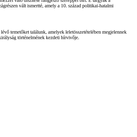
zzel való díszítése rangjelző szereppel bírt. E tárgyak a
grészen vált ismertté, amely a 10. század politikai-hatalmi
lévő temetőket találunk, amelyek leletösszetételében megjelennek
királyság történelmének kezdeti hírvivője.