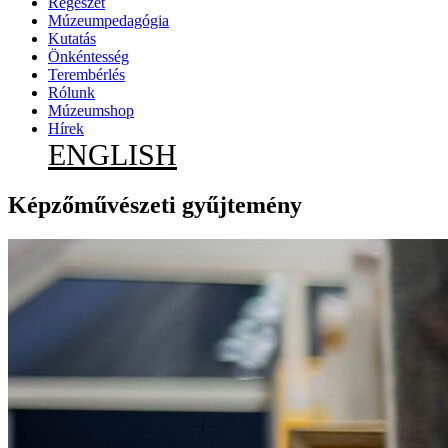
Régészet
Múzeumpedagógia
Kutatás
Önkéntesség
Terembérlés
Rólunk
Múzeumshop
Hírek
ENGLISH
Képzőművészeti gyűjtemény