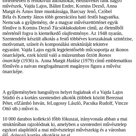
történetében is rendkívüli alkotásokat, életműveket ránk hagyó
művészek,
Vajda Lajos, Bálint Endre, Korniss Dezső, Anna
Margit
és
Ámos Imre
munkássága,
Barcsay Jenő, Czóbel
Béla
és
Kmetty János
több generációra ható festői hagyatéka.
Nemcsak a gyűjtemény, de a magyar művészettörténet egyik
főműve is
Korniss Dezső
Tücsöklakodalom
című, az életműből
méreténél fogva is kiemelkedő olajfestménye. Az 1948 nyarán,
Szentendrén készült alkotás a festő többéves korszakának szintézise,
motívumait, színeit és komponálási struktúráját tekintve
egyaránt.
Vajda Lajos
egyik legjelentősebb műcsoportja az ikonos
önarcképek, ezek közül való a múzeumban őrzött
Ikonos
önarckép
(1936) is.
Anna Margit
Halász
(1979) című emblematikus
főművén a naivan megfogalmazott magányos figura a művész
önarcképe.
A gyűjteményben hangsúlyos helyet foglalnak el a Vajda Lajos
Stúdió és a kortárs szentendrei alkotók (többek között
Bereznai
Péter, efZámbó István, feLugossy László, Pacsika Rudolf, Vincze
Ottó
stb.) művei is.
10 000 darabos kollekció főbb fókuszai, irányvonala abban a mai
struktúrában rajzolódnak ki, amelyben a szentendrei művésztelep
egykori alapítóitól a mai művésztelepi művészekig és a városban
élő, dolgozó kortárs alkotókig jut el.