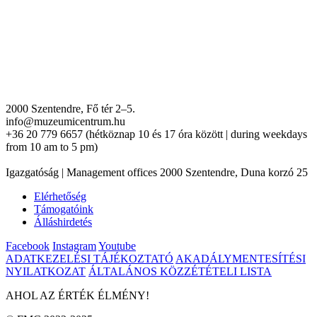
2000 Szentendre, Fő tér 2–5.
info@muzeumicentrum.hu
+36 20 779 6657 (hétköznap 10 és 17 óra között | during weekdays
from 10 am to 5 pm)
Igazgatóság | Management offices 2000 Szentendre, Duna korzó 25
Elérhetőség
Támogatóink
Álláshirdetés
Facebook
Instagram
Youtube
ADATKEZELÉSI TÁJÉKOZTATÓ
AKADÁLYMENTESÍTÉSI
NYILATKOZAT
ÁLTALÁNOS KÖZZÉTÉTELI LISTA
AHOL AZ ÉRTÉK ÉLMÉNY!