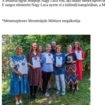
A fesztivál egyik fellépője Nagy Luca volt, aki önálló MeseEstjével 
E rangos elismerést Nagy Luca nyerte el a különdíj kategóriában, 
*Metamorphoses Meseterápiás Módszer megalkotója