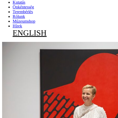
Kutatás
Önkéntesség
Terembérlés
Rólunk
Múzeumshop
Hírek
ENGLISH