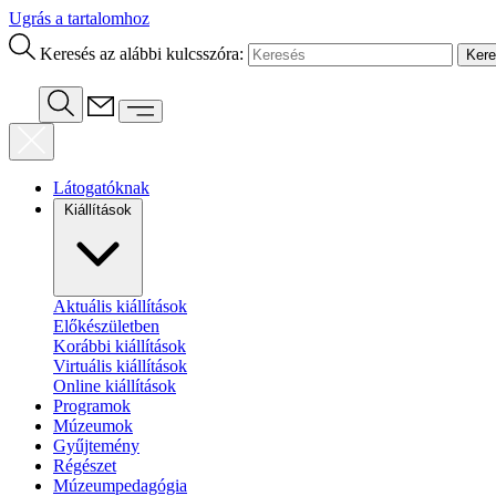
Ugrás a tartalomhoz
Keresés az alábbi kulcsszóra:
Látogatóknak
Kiállítások
Aktuális kiállítások
Előkészületben
Korábbi kiállítások
Virtuális kiállítások
Online kiállítások
Programok
Múzeumok
Gyűjtemény
Régészet
Múzeumpedagógia