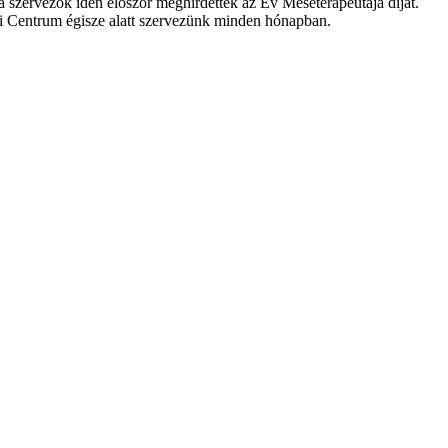
 szervezők idén először meghirdették az Év Meseterapeutája díjat.
i Centrum égisze alatt szervezünk minden hónapban.