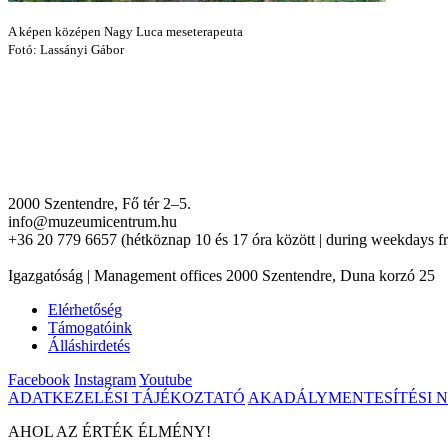
A képen középen Nagy Luca meseterapeuta
Fotó: Lassányi Gábor
2000 Szentendre, Fő tér 2–5.
info@muzeumicentrum.hu
+36 20 779 6657 (hétköznap 10 és 17 óra között | during weekdays f
Igazgatóság | Management offices 2000 Szentendre, Duna korzó 25
Elérhetőség
Támogatóink
Álláshirdetés
Facebook
Instagram
Youtube
ADATKEZELÉSI TÁJÉKOZTATÓ
AKADÁLYMENTESÍTÉSI 
AHOL AZ ÉRTÉK ÉLMÉNY!