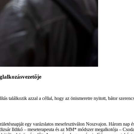
lalkozásvezetője
találkozik azzal a céllal, hogy az önismeretre nyitott, bátor szerencsé
ületésnapját egy varázslatos mesefesztiválon Noszvajon. Három nap és 
dizsár Ildikó – meseterapeuta és az MM* módszer megalkotója – Csoda