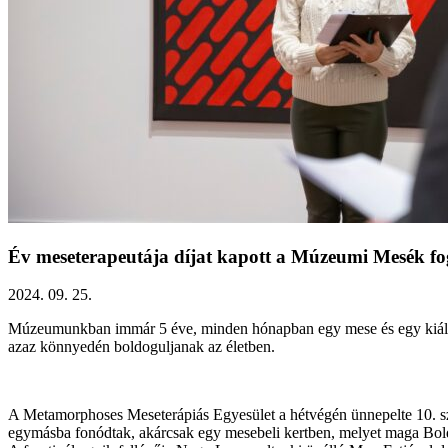
Év meseterapeutája díjat kapott a Múzeumi Mesék fog
2024. 09. 25.
Múzeumunkban immár 5 éve, minden hónapban egy mese és egy kiállítás 
azaz könnyedén boldoguljanak az életben.
A Metamorphoses Meseterápiás Egyesület a hétvégén ünnepelte 10. sz
egymásba fonódtak, akárcsak egy mesebeli kertben, melyet maga Bol