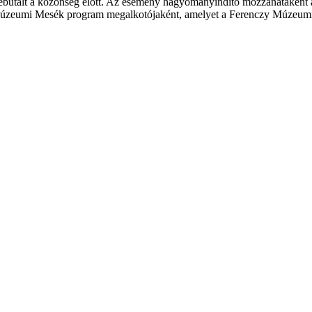
debütált a közönség előtt. Az esemény hagyományindító mozzanataként a
a Múzeumi Mesék program megalkotójaként, amelyet a Ferenczy Múzeum