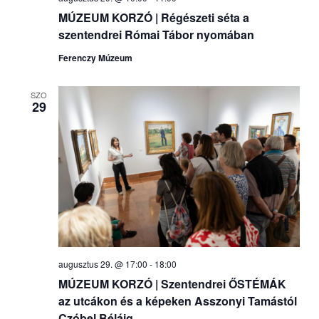
MÚZEUM KORZÓ | Régészeti séta a
szentendrei Római Tábor nyomában
Ferenczy Múzeum
SZO
29
augusztus 29. @ 17:00
-
18:00
MÚZEUM KORZÓ | Szentendrei ŐSTÉMÁK
az utcákon és a képeken Asszonyi Tamástól
Czóbel Béláig