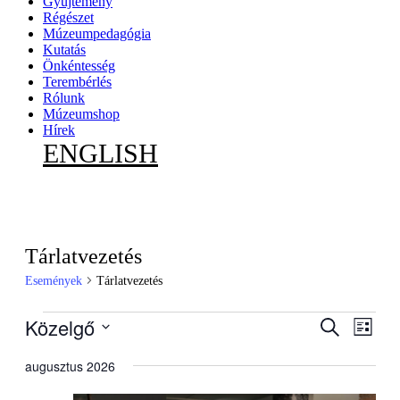
Gyűjtemény
Régészet
Múzeumpedagógia
Kutatás
Önkéntesség
Terembérlés
Rólunk
Múzeumshop
Hírek
ENGLISH
Tárlatvezetés
Események
Tárlatvezetés
Események
Közelgő
Esemény
Esem
Keresett
Lista
kifejezés
nézet
keresése
Dátum
navig
kiválasztása.
augusztus 2026
és
nézet