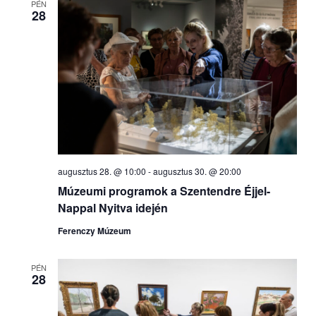
PÉN
28
választás
augusztus 28. @ 10:00
-
augusztus 30. @ 20:00
Múzeumi programok a Szentendre Éjjel-
Nappal Nyitva idején
Ferenczy Múzeum
PÉN
28