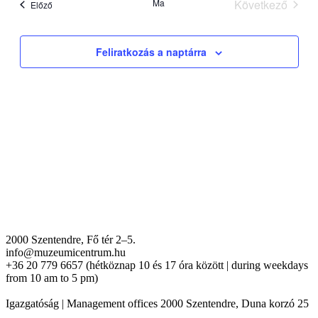
Ma
Következő
Események
Előző
Eseménye
Feliratkozás a naptárra
2000 Szentendre, Fő tér 2–5.
info@muzeumicentrum.hu
+36 20 779 6657 (hétköznap 10 és 17 óra között | during weekdays
from 10 am to 5 pm)
Igazgatóság | Management offices 2000 Szentendre, Duna korzó 25