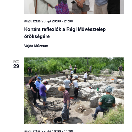
augusztus 28. @ 20:00
-
21:00
Kortárs reflexiók a Régi Művésztelep
örökségére
Vajda Múzeum
SZO
29
augusztus 29. @ 10:00
-
11:00