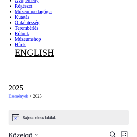
Gyűjtemény
Régészet
Múzeumpedagógia
Kutatás
Önkéntesség
Terembérlés
Rólunk
Múzeumshop
Hírek
ENGLISH
2025
Események
2025
Események
Sajnos nincs találat.
Notice
Közelgő
Esemény
Esem
Keresett
Lista