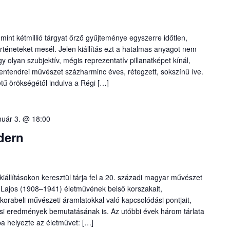
nt kétmillió tárgyat őrző gyűjteménye egyszerre időtlen,
téneteket mesél. Jelen kiállítás ezt a hatalmas anyagot nem
y olyan szubjektív, mégis reprezentatív pillanatképet kínál,
zentendrei művészet százharminc éves, rétegzett, sokszínű íve.
ű örökségétől indulva a Régi […]
nuár 3. @ 18:00
dern
kiállításokon keresztül tárja fel a 20. századi magyar művészet
a Lajos (1908–1941) életművének belső korszakait,
korabeli művészeti áramlatokkal való kapcsolódási pontjait,
ási eredmények bemutatásának is. Az utóbbi évek három tárlata
a helyezte az életművet: […]