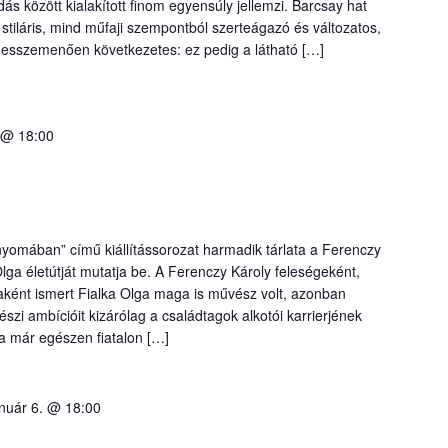
 között kialakított finom egyensúly jellemzi. Barcsay hat
stiláris, mind műfaji szempontból szerteágazó és változatos,
messzemenően következetes: ez pedig a látható […]
 @ 18:00
omában” című kiállítássorozat harmadik tárlata a Ferenczy
lga életútját mutatja be. A Ferenczy Károly feleségeként,
aként ismert Fialka Olga maga is művész volt, azonban
szi ambícióit kizárólag a családtagok alkotói karrierjének
a már egészen fiatalon […]
anuár 6. @ 18:00