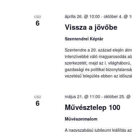
április 26. @ 10:00
-
október 4. @ 1
CSÜ
6
Vissza a jövőbe
Szentendrei Képtár
Szentendre a 20. század elején átm
intenzívebbé váló magyarosodás ala
szerkezetét, majd az I. világháború
gazdasági és politikai bizonytalans
vezetésű település ebben az időszak
május 21. @ 11:00
-
október 25. @
CSÜ
6
Művésztelep 100
Művészetmalom
A nagyszabású jubileumi kiállítás a