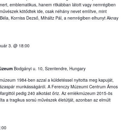
 ismert, emblematikus, hanem ritkábban látott vagy nemrégiben
 művészek kötődtek ide, csak néhány nevet említve, mint
Béla, Korniss Dezső, Miháltz Pál, a nemrégiben elhunyt Aknay
nuár 3. @ 18:00
múzeum
Bodgányi u. 10, Szentendre, Hungary
úzeum 1984-ben azzal a küldetéssel nyitotta meg kapuját,
házaspár munkásságáról. A Ferenczy Múzeumi Centrum Ámos
Margittól pedig 240 alkotást őriz. Az emlékmúzeum 2015-ös
lta a tragikus sorsú művészek életútját, azonban az elmúlt
8:00