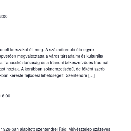
8:00
eneti korszakot élt meg. A századforduló óta egyre
pvetően megváltoztatta a város társadalmi és kulturális
, a Tanácsköztársaság és a trianoni békeszerződés traumái
ágot hoztak. A korábban soknemzetiségű, de főként szerb
ban kereste fejlődési lehetőségeit. Szentendre […]
 18:00
z 1926-ban alapított szentendrei Régi Művésztelep százéves