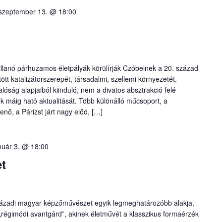
szeptember 13. @ 18:00
villanó párhuzamos életpályák körülírják Czóbelnek a 20. század
tt katalizátorszerepét, társadalmi, szellemi környezetét.
alóság alapjaiból kiinduló, nem a divatos absztrakció felé
k máig ható aktualitását. Több különálló műcsoport, a
enő, a Párizst járt nagy előd, […]
nuár 3. @ 18:00
t
ázadi magyar képzőművészet egyik legmeghatározóbb alakja,
„régimódi avantgárd”, akinek életművét a klasszikus formaérzék