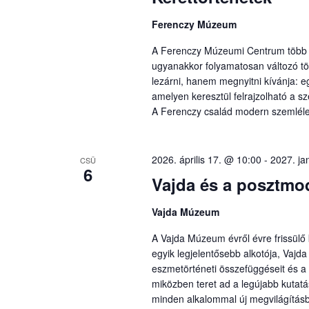
Ferenczy Múzeum
A Ferenczy Múzeumi Centrum több mi
ugyanakkor folyamatosan változó tör
lezárni, hanem megnyitni kívánja: eg
amelyen keresztül felrajzolható a s
A Ferenczy család modern szemlélet
2026. április 17. @ 10:00
-
2027. ja
CSÜ
6
Vajda és a posztmo
Vajda Múzeum
A Vajda Múzeum évről évre frissülő 
egyik legjelentősebb alkotója, Vajd
eszmetörténeti összefüggéseit és a 
miközben teret ad a legújabb kutat
minden alkalommal új megvilágításb