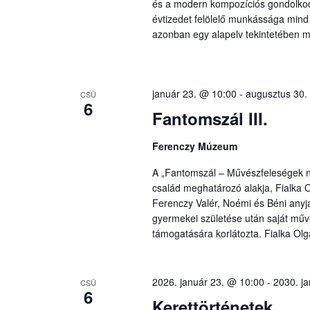
és a modern kompozíciós gondolkodás
évtizedet felölelő munkássága mind 
azonban egy alapelv tekintetében 
január 23. @ 10:00
-
augusztus 30.
CSÜ
6
Fantomszál III.
Ferenczy Múzeum
A „Fantomszál – Művészfeleségek ny
család meghatározó alakja, Fialka O
Ferenczy Valér, Noémi és Béni anyj
gyermekei születése után saját művé
támogatására korlátozta. Fialka Olg
2026. január 23. @ 10:00
-
2030. j
CSÜ
6
Kerettörténetek