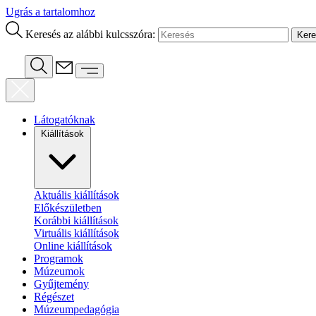
Ugrás a tartalomhoz
Keresés az alábbi kulcsszóra:
Látogatóknak
Kiállítások
Aktuális kiállítások
Előkészületben
Korábbi kiállítások
Virtuális kiállítások
Online kiállítások
Programok
Múzeumok
Gyűjtemény
Régészet
Múzeumpedagógia