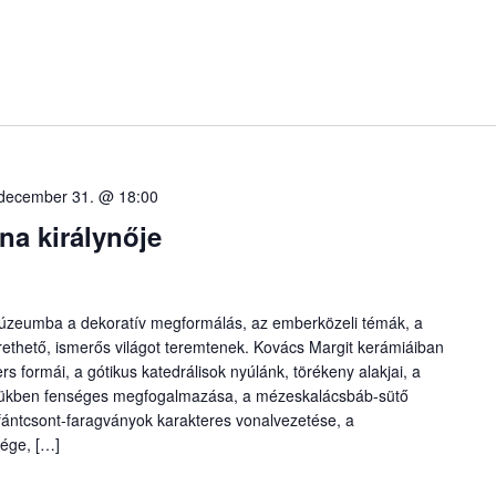
december 31. @ 18:00
na királynője
úzeumba a dekoratív megformálás, az emberközeli témák, a
zerethető, ismerős világot teremtenek. Kovács Margit kerámiáiban
 formái, a gótikus katedrálisok nyúlánk, törékeny alakjai, a
égükben fenséges megfogalmazása, a mézeskalácsbáb-sütő
fántcsont-faragványok karakteres vonalvezetése, a
sége, […]