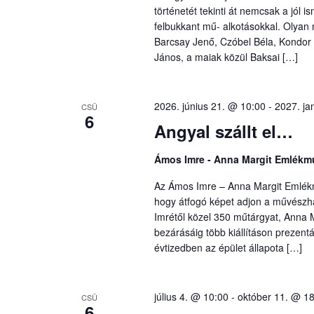
történetét tekinti át nemcsak a jól
felbukkant mű- alkotásokkal. Olyan
Barcsay Jenő, Czóbel Béla, Kondor 
János, a maiak közül Baksai […]
2026. június 21. @ 10:00
-
2027. ja
CSÜ
6
Angyal szállt el…
Ámos Imre - Anna Margit Emlék
Az Ámos Imre – Anna Margit Emlékm
hogy átfogó képet adjon a művész
Imrétől közel 350 műtárgyat, Anna 
bezárásáig több kiállításon prezentá
évtizedben az épület állapota […]
július 4. @ 10:00
-
október 11. @ 1
CSÜ
6