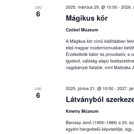
2025. március 29. @ 10:00
-
2026. 
CSÜ
6
Mágikus kör
Czóbel Múzeum
A Mágikus kör című kiállításban fel
eleji magyar modernizmusban betöltö
Érzékeltetik bátor és provokatív, a v
igyekvő, valóság alapú festészeténe
nagybányai fiatalok, mint Maticska J
2025. június 21. @ 10:00
-
2027. ja
CSÜ
6
Látványból szerkeze
Kmetty Múzeum
Barcsay Jenő (1900–1988) a 20. sz
egyéni hangvételű képviselője, egy 