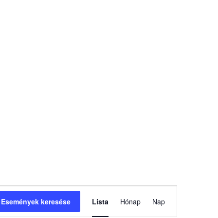
Esemény
Események keresése
Lista
Hónap
nézet
Nap
navigáció