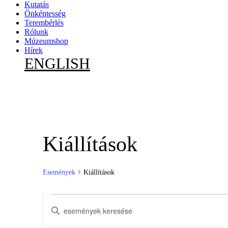
Kutatás
Önkéntesség
Terembérlés
Rólunk
Múzeumshop
Hírek
ENGLISH
Kiállítások
Események
Kiállítások
Események
Események
Írja
keresése
be
a