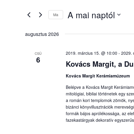
és
keresőszót.
nézet
Keresse
A mai naptól
meg
Ma
választás
a
Dátum
Események
kiválasztása.
-
augusztus 2026
t
a
keresőszóval.
2019. március 15. @ 10:00
-
2029. 
CSÜ
6
Kovács Margit, a Du
Kovács Margit Kerámiamúzeum
Belépve a Kovács Margit Kerámiam
mitológiai, bibliai történetek egy s
a román kori templomok zömök, nyers
bizánci könyvillusztrációk merevs
formák bájos aprólékossága, az ele
fazekastárgyak dekoratív egyszerű