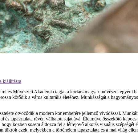
kiállításra
mi és Művészeti Akadémia tagja, a kortárs magyar művészet egyéni han
orosan kötődik a város kulturális életéhez. Munkásságát a hagyományos a
isztelete ötvöződik a modern kor emberére jellemző vívódással. Munkáit 
 és tapasztalata révén válhatott sajátjává. Életműve összekötő kapocs a
 hogy közben sosem áldozza fel a létrejövő alkotás vizuális szépségét
n tükrök ezek, melyekben a történelem tapasztalata és a mai világ elle