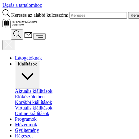
Ugrás a tartalomhoz
Keresés az alábbi kulcsszóra:
Látogatóknak
Kiállítások
Aktuális kiállítások
Előkészületben
Korábbi kiállítások
Virtuális kiállítások
Online kiállítások
Programok
Múzeumok
Gyűjtemény
Régészet