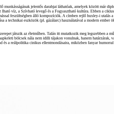
velő munkásságának jelentős darabjai láthatóak, amelyek között már di
Iható víz, a Szívható levegő és a Fogyasztható kultúra. Ebben a ciklus
ssal feszültségben álló kompozíciók. A címben rejlő huxley-i utalás a 
ulása a technikai eszközök (pl. gázálarc) használatával a modern ember 
erepet játszik az életműben. Talán itt mutatkozik meg legszebben a műv
 napkeleti bölcsek nála nem idilli tájakon vonulnak, hanem határzárak, 
end és a reálpolitika cinikus ellentmondásaira, miközben fanyar humorra