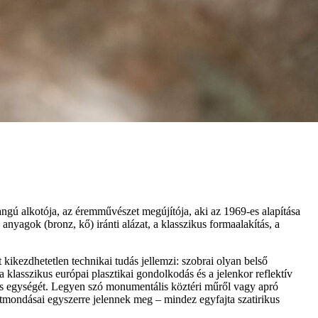
gú alkotója, az éremművészet megújítója, aki az 1969-es alapítása
nyagok (bronz, kő) iránti alázat, a klasszikus formaalakítás, a
kikezdhetetlen technikai tudás jellemzi: szobrai olyan belső
 klasszikus európai plasztikai gondolkodás és a jelenkor reflektív
 és egységét. Legyen szó monumentális köztéri műről vagy apró
ntmondásai egyszerre jelennek meg – mindez egyfajta szatirikus