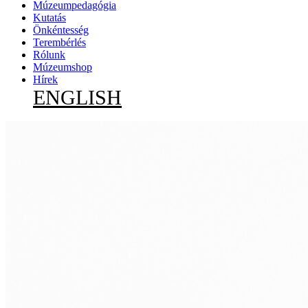
Múzeumpedagógia
Kutatás
Önkéntesség
Terembérlés
Rólunk
Múzeumshop
Hírek
ENGLISH