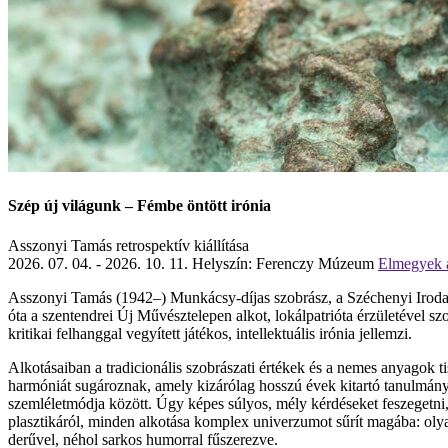
Szép új világunk – Fémbe öntött irónia
Asszonyi Tamás retrospektív kiállítása
2026. 07. 04. - 2026. 10. 11.
Helyszín: Ferenczy Múzeum
Elmegyek a 
Asszonyi Tamás (1942–) Munkácsy-díjas szobrász, a Széchenyi Irodal
óta a szentendrei Új Művésztelepen alkot, lokálpatrióta érzületével sz
kritikai felhanggal vegyített játékos, intellektuális irónia jellemzi.
Alkotásaiban a tradicionális szobrászati értékek és a nemes anyagok t
harmóniát sugároznak, amely kizárólag hosszú évek kitartó tanulmányai
szemléletmódja között. Úgy képes súlyos, mély kérdéseket feszegetni,
plasztikáról, minden alkotása komplex univerzumot sűrít magába: olya
derűvel, néhol sarkos humorral fűszerezve.