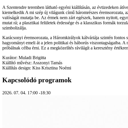
A Szentendre teremben látható egyéni kiállításán, az évtizedeken átí
kiemelkedik A mi szép új világunk című háromrészes éremsorozata, az 
valóságát mutatja be. Az érmek nem zárt egészek, hanem nyitott, egymá
mutat rá; a plasztikai felületek érdessége és a klasszikus formák torz
szimbolizálja.
Karácsonyi éremsorozata, a Háromkirályok kálváriája szintén fontos sz
hagyományt emeli át a jelen politikai és háborús viszontagságaiba. A
próbálnak célba érni. Ez a megközelítés rávilágít a keresztény értékr
Kurátor: Muladi Brigitta
Kiállító művész: Asszonyi Tamás
Kiállítás design: Kiss Krisztina Noémi
Kapcsolódó programok
2026. 07. 04.
17:00
-18:30