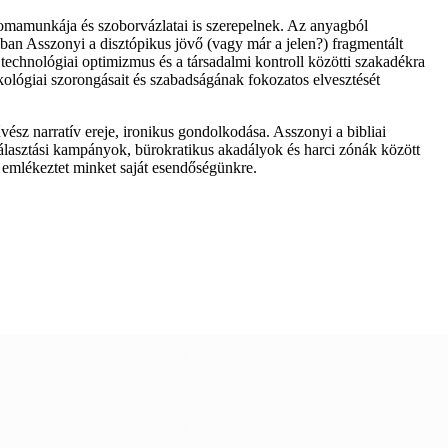
plomamunkája és szoborvázlatai is szerepelnek. Az anyagból
ban Asszonyi a disztópikus jövő (vagy már a jelen?) fragmentált
technológiai optimizmus és a társadalmi kontroll közötti szakadékra
ökológiai szorongásait és szabadságának fokozatos elvesztését
ész narratív ereje, ironikus gondolkodása. Asszonyi a bibliai
választási kampányok, bürokratikus akadályok és harci zónák között
l emlékeztet minket saját esendőségünkre.