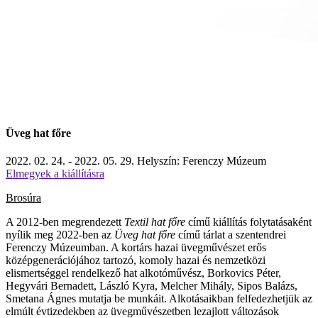
Üveg hat főre
2022. 02. 24. - 2022. 05. 29.
Helyszín: Ferenczy Múzeum
Elmegyek a kiállításra
Brosúra
A 2012-ben megrendezett
Textil hat főre
című kiállítás folytatásaként
nyílik meg 2022-ben az
Üveg hat főre
című tárlat a szentendrei
Ferenczy Múzeumban. A kortárs hazai üvegművészet erős
középgenerációjához tartozó, komoly hazai és nemzetközi
elismertséggel rendelkező hat alkotóművész,
Borkovics Péter,
Hegyvári Bernadett, László Kyra, Melcher Mihály, Sipos Balázs,
Smetana Ágnes
mutatja be munkáit. Alkotásaikban felfedezhetjük az
elmúlt évtizedekben az üvegművészetben lezajlott változások