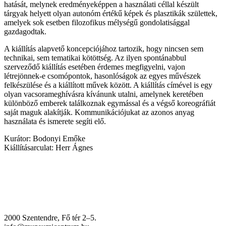
hatását, melynek eredményeképpen a használati céllal készült
tárgyak helyett olyan autonóm értékű képek és plasztikák születtek,
amelyek sok esetben filozofikus mélységű gondolatisággal
gazdagodtak.
A kiállítás alapvető koncepciójához tartozik, hogy nincsen sem
technikai, sem tematikai kötöttség. Az ilyen spontánabbul
szerveződő kiállítás esetében érdemes megfigyelni, vajon
létrejönnek-e csomópontok, hasonlóságok az egyes művészek
felkészülése és a kiállított művek között. A kiállítás címével is egy
olyan vacsorameghívásra kívánunk utalni, amelynek keretében
különböző emberek találkoznak egymással és a végső koreográfiát
saját maguk alakítják. Kommunikációjukat az azonos anyag
használata és ismerete segíti elő.
Kurátor: Bodonyi Emőke
Kiállításarculat: Herr Ágnes
2000 Szentendre, Fő tér 2–5.