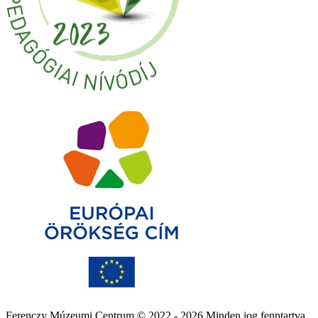
Ferenczy Múzeumi Centrum © 2022 - 2026 Minden jog fenntartva