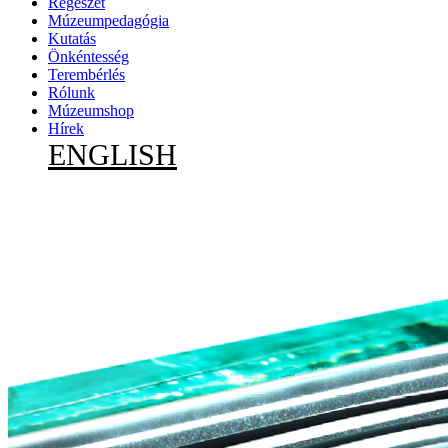
Régészet
Múzeumpedagógia
Kutatás
Önkéntesség
Terembérlés
Rólunk
Múzeumshop
Hírek
ENGLISH