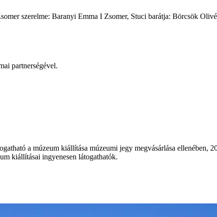
 Zsomer szerelme: Baranyi Emma I Zsomer, Stuci barátja: Börcsök Olivé
ai partnerségével.
togatható a múzeum kiállítása múzeumi jegy megvásárlása ellenében, 20
m kiállításai ingyenesen látogathatók.