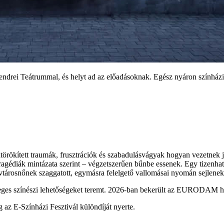
ndrei Teátrummal, és helyt ad az előadásoknak. Egész nyáron színhá
örökített traumák, frusztrációk és szabadulásvágyak hogyan vezetnek j
stragédiák mintázata szerint – végzetszerűen bűnbe essenek. Egy tizenhat 
vtárosnőnek szaggatott, egymásra felelgető vallomásai nyomán sejlene
nleges színészi lehetőségeket teremt. 2026-ban bekerült az EURODAM 
g az E-Színházi Fesztivál különdíját nyerte.