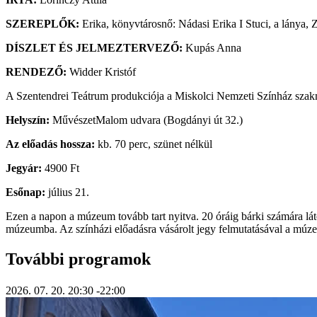
SZEREPLŐK:
Erika, könyvtárosnő: Nádasi Erika I Stuci, a lánya,
DÍSZLET ÉS JELMEZTERVEZŐ:
Kupás Anna
RENDEZŐ:
Widder Kristóf
A Szentendrei Teátrum produkciója a Miskolci Nemzeti Színház szakm
Helyszín:
MűvészetMalom udvara (Bogdányi út 32.)
Az előadás hossza:
kb. 70 perc, szünet nélkül
Jegyár:
4900 Ft
Esőnap:
július 21.
Ezen a napon a múzeum tovább tart nyitva. 20 óráig bárki számára lá
múzeumba. Az színházi előadásra vásárolt jegy felmutatásával a múzeu
További programok
2026. 07. 20.
20:30
-22:00