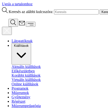
Ugrás a tartalomhoz
Keresés az alábbi kulcsszóra:
Látogatóknak
Kiállítások
Aktuális kiállítások
Előkészületben
Korábbi kiállítások
Virtuális kiállítások
Online kiállítások
Programok
Múzeumok
Gyűjtemény
Régészet
Múzeumpedagógia