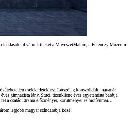
zi előadásokkal várunk titeket a MűvészetMalom, a Ferenczy Múzeum
óvátehetetlen cselekedetekhez. Látszólag konszolidált, már-már
éves gimnazista lány, Stuci, tizenkilenc éves egyetemista barátja,
k fel a családi dráma előzményei, körülményei és motívumai…
három legjobb magyar színdarabja közé.