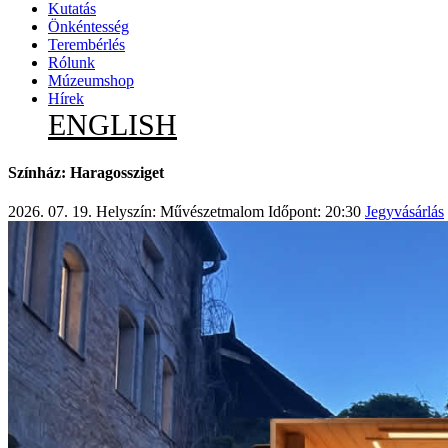
Kutatás
Önkéntesség
Terembérlés
Rólunk
Múzeumshop
Hírek
ENGLISH
Színház: Haragossziget
2026. 07. 19.
Helyszín: Művészetmalom
Időpont: 20:30
Jegyvásárlás