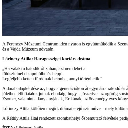
A Ferenczy Múzeumi Centrum idén nyáron is együttműködik a Szente
és a Vajda Múzeum udvarán.
Lőrinczy Attila: Haragossziget kortárs dráma
„Ha valaki a hatodikról zuhan, azt nem lehet a
földszintnél elkapni ölbe és hepp!
Legfeljebb ketten fúródnak betonba, annyi történhetik.”
A darab alapkérdése az, hogy a generációkon át egymásra rakodó és át
jólétben élő fiatalok jutnak el odáig, hogy – jószerivel az ógörög sor
Zsomer, valamint a lány anyjának, Erikának, az ötvennégy éves köny
Lőrinczy Attila költőien megírt, drámai erejű színműve – mely külö
A Réthly Attila által rendezett szombathelyi ősbemutató felvétele pedi
ÍRTA:
Lőrinczy Attila