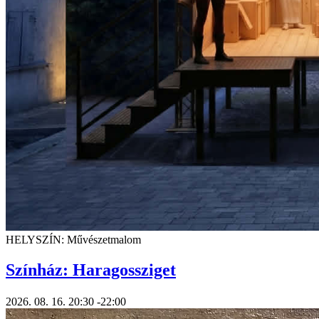
HELYSZÍN: Művészetmalom
Színház: Haragossziget
2026. 08. 16.
20:30
-22:00