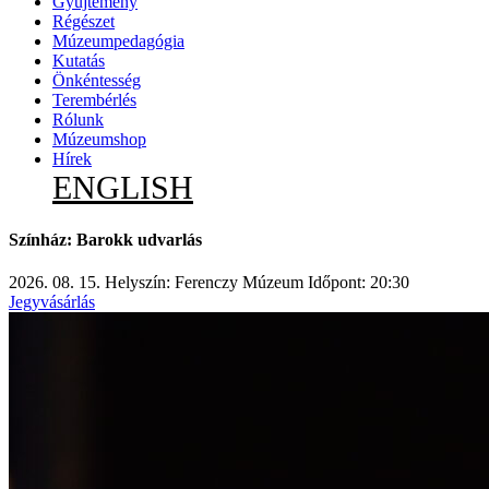
Gyűjtemény
Régészet
Múzeumpedagógia
Kutatás
Önkéntesség
Terembérlés
Rólunk
Múzeumshop
Hírek
ENGLISH
Színház: Barokk udvarlás
2026. 08. 15.
Helyszín: Ferenczy Múzeum
Időpont: 20:30
Jegyvásárlás