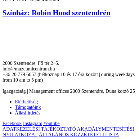
Színház: Robin Hood szentendrén
2000 Szentendre, Fő tér 2–5.
info@muzeumicentrum.hu
+36 20 779 6657 (hétköznap 10 és 17 óra között | during weekdays
from 10 am to 5 pm)
Igazgatóság | Management offices 2000 Szentendre, Duna korzó 25
Elérhetőség
Támogatóink
Álláshirdetés
Facebook
Instagram
Youtube
ADATKEZELÉSI TÁJÉKOZTATÓ
AKADÁLYMENTESÍTÉSI
NYILATKOZAT
ÁLTALÁNOS KÖZZÉTÉTELI LISTA