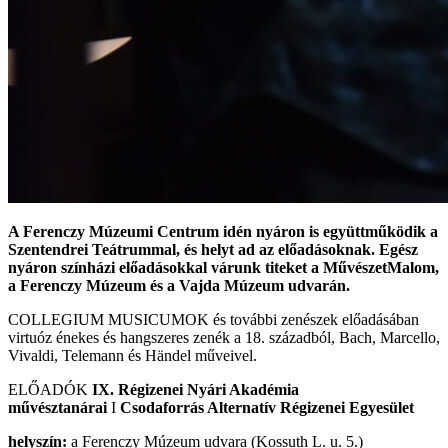
A Ferenczy Múzeumi Centrum idén nyáron is együttműködik a
Szentendrei Teátrummal, és helyt ad az előadásoknak. Egész
nyáron színházi előadásokkal várunk titeket a MűvészetMalom,
a Ferenczy Múzeum és a Vajda Múzeum udvarán.
COLLEGIUM MUSICUMOK és további zenészek előadásában
virtuóz énekes és hangszeres zenék a 18. századból, Bach, Marcello,
Vivaldi, Telemann és Händel műveivel.
ELŐADÓK
IX. Régizenei Nyári Akadémia
művésztanárai
I
Csodaforrás Alternatív Régizenei Egyesület
helyszín:
a Ferenczy Múzeum udvara (Kossuth L. u. 5.)