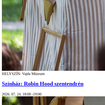
HELYSZÍN: Vajda Múzeum
Színház: Robin Hood szentendrén
2026. 07. 24.
18:00
-19:00