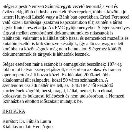
Stéger a pesti Nemzeti Színház egyik vezető tenoristája volt és
évtizedekig több ciklusban énekelt főszerepeket, többek között a jól
ismert Hunyadi László vagy a Bánk bán operákban. Erkel Ferenccel
való közeli barátsága (szakmai kapcsolatukon túl) szintén a tárlat
egyik fontos részét adja. Az FMC gyűjteményében Stéger személyes
tárgyai mellett zenetörténeti dokumentumok és ritkaságok is
találhatók, valamint a kiállítást több hazai és nemzetközi muzeális és
kutatóintézettől is kölcsönözve készítjük, így a törzsanyag mellett
korábban a közönségnek még nem bemutatott Stégerhez kötődő
dokumentumok és tárgyak is láthatóak lesznek.
Stéger esetében már a számok is önmagukért beszélnek: 1874-ig
több mint hatvan szerepet játszott, elsősorban az olasz és francia
operarepertoár állt hozzá közel. Ez idő alatt 2000-nél több
alkalommal állt színpadra, közel 50 város színházában. A
szentendrei családi háttér mellett, az 1846/1847-től kezdődő
karrierjének zágrábi, bécsi, prágai, itáliai, német, barcelonai,
kolozsvári és bukaresti fellépéseit és nem utolsósorban, a Nemzeti
Színházban eltöltött időszakait mutatjuk be.
BROSÚRA
Kurátor: Dr. Fábián Laura
Kiállításarculat: Herr Ágnes