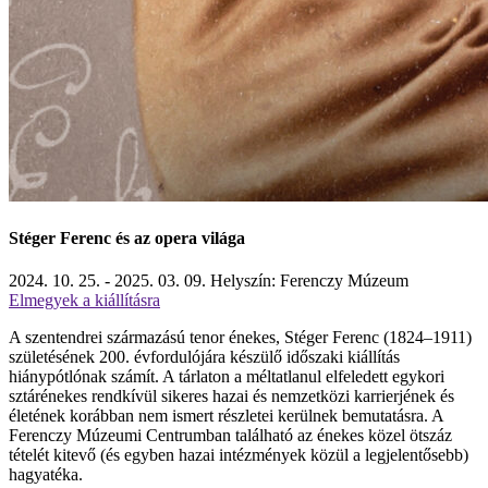
Stéger Ferenc és az opera világa
2024. 10. 25. - 2025. 03. 09.
Helyszín: Ferenczy Múzeum
Elmegyek a kiállításra
A szentendrei származású tenor énekes, Stéger Ferenc (1824–1911)
születésének 200. évfordulójára készülő időszaki kiállítás
hiánypótlónak számít. A tárlaton a méltatlanul elfeledett egykori
sztárénekes rendkívül sikeres hazai és nemzetközi karrierjének és
életének korábban nem ismert részletei kerülnek bemutatásra. A
Ferenczy Múzeumi Centrumban található az énekes közel ötszáz
tételét kitevő (és egyben hazai intézmények közül a legjelentősebb)
hagyatéka.