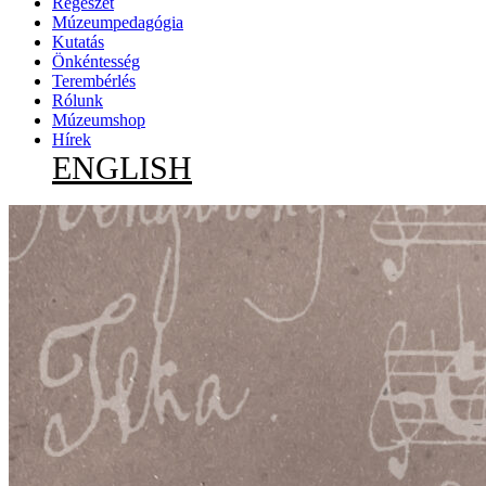
Régészet
Múzeumpedagógia
Kutatás
Önkéntesség
Terembérlés
Rólunk
Múzeumshop
Hírek
ENGLISH