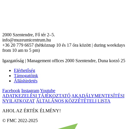
2000 Szentendre, Fő tér 2–5.
info@muzeumicentrum.hu
+36 20 779 6657 (hétköznap 10 és 17 óra között | during weekdays
from 10 am to 5 pm)
Igazgatóság | Management offices 2000 Szentendre, Duna korzó 25
Elérhetőség
Támogatóink
Álláshirdetés
Facebook
Instagram
Youtube
ADATKEZELÉSI TÁJÉKOZTATÓ
AKADÁLYMENTESÍTÉSI
NYILATKOZAT
ÁLTALÁNOS KÖZZÉTÉTELI LISTA
AHOL AZ ÉRTÉK ÉLMÉNY!
© FMC 2022-2025