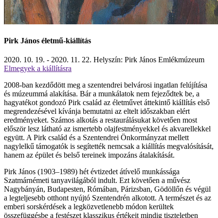
Pirk János életmű-kiállítás
2020. 10. 19. - 2020. 11. 22.
Helyszín: Pirk János Emlékmúzeum
Elmegyek a kiállításra
2008-ban kezdődött meg a szentendrei belvárosi ingatlan felújítása
és múzeummá alakítása. Bár a munkálatok nem fejeződtek be, a
hagyatékot gondozó Pirk család az életművet áttekintő kiállítás első
megrendezésével kívánja bemutatni az eltelt időszakban elért
eredményeket. Számos alkotás a restaurálásukat követően most
először lesz látható az ismertebb olajfestményekkel és akvarellekkel
együtt. A Pirk család és a Szentendrei Önkormányzat mellett
nagylelkű támogatók is segítették nemcsak a kiállítás megvalósítását,
hanem az épület és belső tereinek impozáns átalakítását.
Pirk János (1903–1989) hét évtizedet átívelő munkássága
Szatmárnémeti tanyavilágából indult. Ezt követően a művész
Nagybányán, Budapesten, Rómában, Párizsban, Gödöllőn és végül
a legteljesebb otthont nyújtó Szentendrén alkotott. A természet és az
emberi sorskérdések a legközvetlenebb módon kerültek
összefüggésbe a festészet klasszikus értékeit mindig tiszteletben