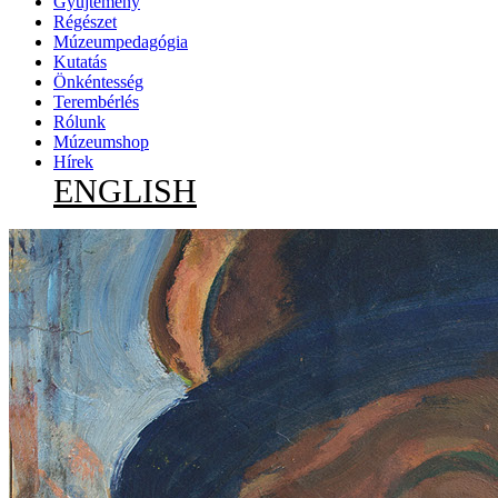
Gyűjtemény
Régészet
Múzeumpedagógia
Kutatás
Önkéntesség
Terembérlés
Rólunk
Múzeumshop
Hírek
ENGLISH