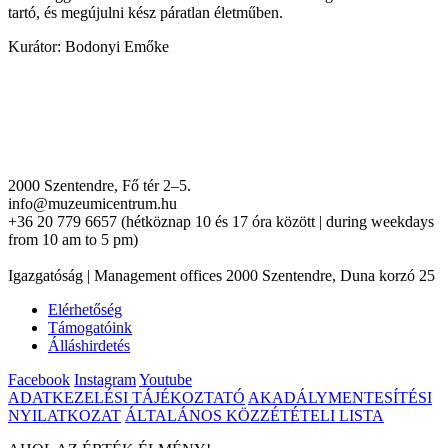
tartó, és megújulni kész páratlan életműben.
Kurátor: Bodonyi Emőke
2000 Szentendre, Fő tér 2–5.
info@muzeumicentrum.hu
+36 20 779 6657 (hétköznap 10 és 17 óra között | during weekdays
from 10 am to 5 pm)
Igazgatóság | Management offices 2000 Szentendre, Duna korzó 25
Elérhetőség
Támogatóink
Álláshirdetés
Facebook
Instagram
Youtube
ADATKEZELÉSI TÁJÉKOZTATÓ
AKADÁLYMENTESÍTÉSI
NYILATKOZAT
ÁLTALÁNOS KÖZZÉTÉTELI LISTA