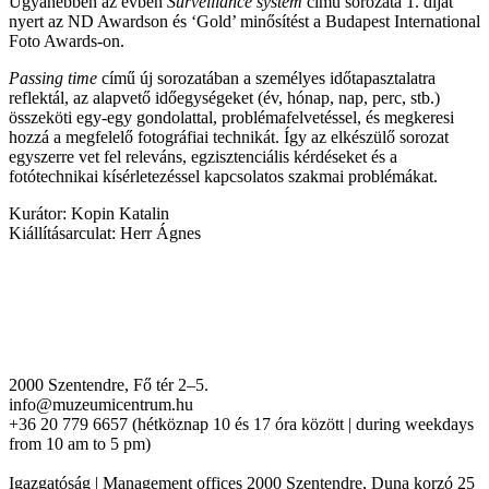
Ugyanebben az évben
Surveillance system
című sorozata 1. díjat
nyert az ND Awardson és ‘Gold’ minősítést a Budapest International
Foto Awards-on.
Passing time
című új sorozatában a személyes időtapasztalatra
reflektál, az alapvető időegységeket (év, hónap, nap, perc, stb.)
összeköti egy-egy gondolattal, problémafelvetéssel, és megkeresi
hozzá a megfelelő fotográfiai technikát. Így az elkészülő sorozat
egyszerre vet fel releváns, egzisztenciális kérdéseket és a
fotótechnikai kísérletezéssel kapcsolatos szakmai problémákat.
Kurátor: Kopin Katalin
Kiállításarculat: Herr Ágnes
2000 Szentendre, Fő tér 2–5.
info@muzeumicentrum.hu
+36 20 779 6657 (hétköznap 10 és 17 óra között | during weekdays
from 10 am to 5 pm)
Igazgatóság | Management offices 2000 Szentendre, Duna korzó 25