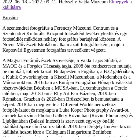
2022. 06. 18. - 2022. 09. 11.
Helyszín: Vajda Múzeum
Elmegyek a
kiállításra
Brosúra
A szentendrei fotográfus a Ferenczy Múzeumi Centrum és a
Szentendrei Kulturális Központ fotósaként tevékenykedik és egy
fotóstúdiót működtet néhány fotográfus barátjával közösen. A
Novus Művészeti Iskolában alkalmazott fotográfusként, majd a
Kaposvári Egyetemen fotográfus tervezőként végzett.
A Magyar Fotóművészek Szövetsége, a Vajda Lajos Stúdió, a
MAOE és a Forgács Társaság tagja. 2008 óta rendszeresen mutatja
be munkáit, többek között Budapesten a Fugában, a B32 galériában,
a Kubik Coworkingben, a Kiscelli Múzeumban, a Modemben és a
Műcsarnokban. 2016-ban az Európai Fotográfiai Hónap kiválasztott
résztvevőjeként Bécsben a MUSA-ban, Luxemburgban a Cercle
cité-ben, majd 2018-ban a Rhy Art Fair Bázelen, 2019-ben
Rómában, Grazban és 2020-ban Brüsszelben is bemutathatta a
képeit. 2018-ban megnyerte a Different Worlds nemzetközi
fotópályázatot és megkapta a Luka Koper Photography Award-ot,
aminek kapcsán a Photon Gallery Rovinjban (Rovinj Photodays) és
Ljubljanában (Balassi Intézet) is szervezett egy-egy önálló
kiállítást
Space
című sorozatából. 2019-ben Drégely Imrével közös
kiállítást hozott létre a Collegium Hungaricum Berlinben.