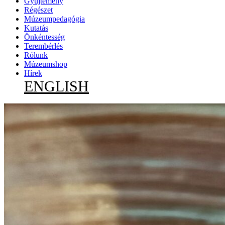
Gyűjtemény
Régészet
Múzeumpedagógia
Kutatás
Önkéntesség
Terembérlés
Rólunk
Múzeumshop
Hírek
ENGLISH