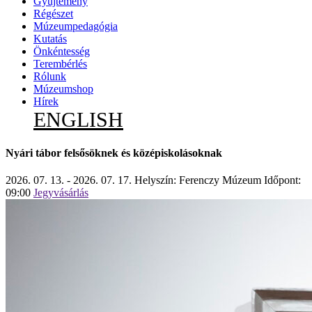
Gyűjtemény
Régészet
Múzeumpedagógia
Kutatás
Önkéntesség
Terembérlés
Rólunk
Múzeumshop
Hírek
ENGLISH
Nyári tábor felsősöknek és középiskolásoknak
2026. 07. 13. - 2026. 07. 17.
Helyszín: Ferenczy Múzeum
Időpont:
09:00
Jegyvásárlás