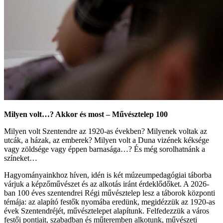
Milyen volt…? Akkor és most – Művésztelep 100
Milyen volt Szentendre az 1920-as években? Milyenek voltak az
utcák, a házak, az emberek? Milyen volt a Duna vizének kéksége
vagy zöldsége vagy éppen barnasága…? És még sorolhatnánk a
színeket…
Hagyományainkhoz híven, idén is két múzeumpedagógiai táborba
várjuk a képzőművészet és az alkotás iránt érdeklődőket. A 2026-
ban 100 éves szentendrei Régi művésztelep lesz a táborok központi
témája: az alapító festők nyomába eredünk, megidézzük az 1920-as
évek Szentendréjét, művésztelepet alapítunk. Felfedezzük a város
festői pontjait, szabadban és műteremben alkotunk, művészeti