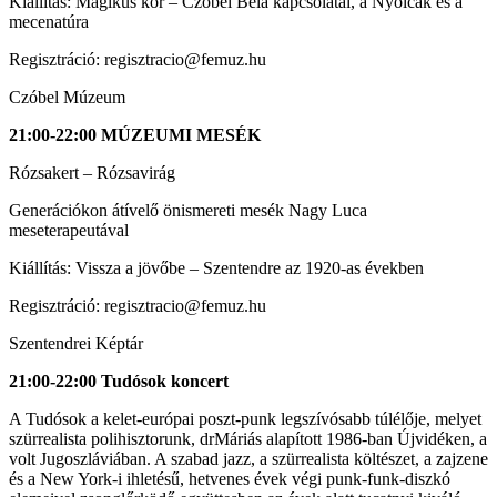
Kiállítás: Mágikus kör – Czóbel Béla kapcsolatai, a Nyolcak és a
mecenatúra
Regisztráció: regisztracio@femuz.hu
Czóbel Múzeum
21:00-22:00 MÚZEUMI MESÉK
Rózsakert – Rózsavirág
Generációkon átívelő önismereti mesék Nagy Luca
meseterapeutával
Kiállítás: Vissza a jövőbe – Szentendre az 1920-as években
Regisztráció: regisztracio@femuz.hu
Szentendrei Képtár
21:00-22:00 Tudósok koncert
A Tudósok a kelet-európai poszt-punk legszívósabb túlélője, melyet
szürrealista polihisztorunk, drMáriás alapított 1986-ban Újvidéken, a
volt Jugoszláviában. A szabad jazz, a szürrealista költészet, a zajzene
és a New York-i ihletésű, hetvenes évek végi punk-funk-diszkó