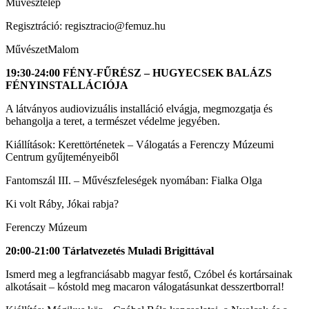
Művésztelep
Regisztráció: regisztracio@femuz.hu
MűvészetMalom
19:30-24:00 FÉNY-FŰRÉSZ – HUGYECSEK BALÁZS
FÉNYINSTALLÁCIÓJA
A látványos audiovizuális installáció elvágja, megmozgatja és
behangolja a teret, a természet védelme jegyében.
Kiállítások: Kerettörténetek – Válogatás a Ferenczy Múzeumi
Centrum gyűjteményeiből
Fantomszál III. – Művészfeleségek nyomában: Fialka Olga
Ki volt Ráby, Jókai rabja?
Ferenczy Múzeum
20:00-21:00 Tárlatvezetés Muladi Brigittával
Ismerd meg a legfranciásabb magyar festő, Czóbel és kortársainak
alkotásait – kóstold meg macaron válogatásunkat desszertborral!