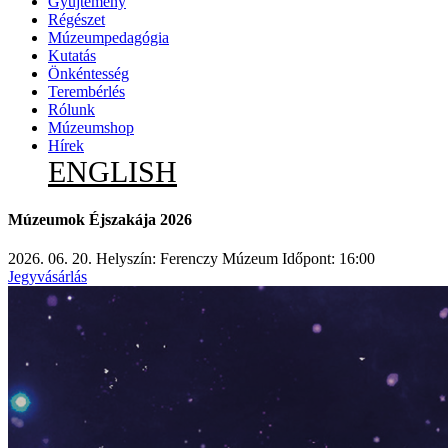
Gyűjtemény
Régészet
Múzeumpedagógia
Kutatás
Önkéntesség
Terembérlés
Rólunk
Múzeumshop
Hírek
ENGLISH
Múzeumok Éjszakája 2026
2026. 06. 20.
Helyszín: Ferenczy Múzeum
Időpont: 16:00
Jegyvásárlás