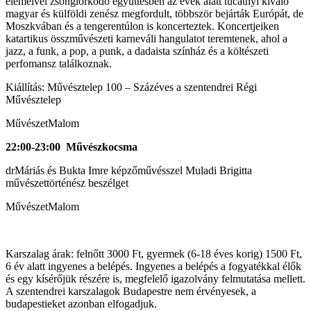
elemeivel zsonglőrködő együttesben az évek alatt tucatnyi kiváló
magyar és külföldi zenész megfordult, többször bejárták Európát, de
Moszkvában és a tengerentúlon is koncerteztek. Koncertjeiken
katartikus összművészeti karneváli hangulatot teremtenek, ahol a
jazz, a funk, a pop, a punk, a dadaista színház és a költészeti
perfomansz találkoznak.
Kiállítás: Művésztelep 100 – Százéves a szentendrei Régi
Művésztelep
MűvészetMalom
22:00-23:00 Művészkocsma
drMáriás és Bukta Imre képzőművésszel Muladi Brigitta
művészettörténész beszélget
MűvészetMalom
Karszalag árak: felnőtt 3000 Ft, gyermek (6-18 éves korig) 1500 Ft,
6 év alatt ingyenes a belépés. Ingyenes a belépés a fogyatékkal élők
és egy kísérőjük részére is, megfelelő igazolvány felmutatása mellett.
A szentendrei karszalagok Budapestre nem érvényesek, a
budapestieket azonban elfogadjuk.