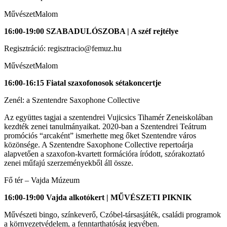
MűvészetMalom
16:00-19:00 SZABADULÓSZOBA | A széf rejtélye
Regisztráció: regisztracio@femuz.hu
MűvészetMalom
16:00-16:15 Fiatal szaxofonosok sétakoncertje
Zenél: a Szentendre Saxophone Collective
Az együttes tagjai a szentendrei Vujicsics Tihamér Zeneiskolában
kezdték zenei tanulmányaikat. 2020-ban a Szentendrei Teátrum
promóciós “arcaként” ismerhette meg őket Szentendre város
közönsége. A Szentendre Saxophone Collective repertoárja
alapvetően a szaxofon-kvartett formációra íródott, szórakoztató
zenei műfajú szerzeményekből áll össze.
Fő tér – Vajda Múzeum
16:00-19:00 Vajda alkotókert | MŰVÉSZETI PIKNIK
Művészeti bingo, színkeverő, Czóbel-társasjáték, családi programok
a környezetvédelem, a fenntarthatóság jegyében.