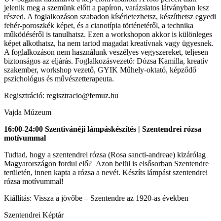
jelenik meg a szemünk előtt a papíron, varázslatos látványban lesz
részed. A foglalkozáson szabadon kísérletezhetsz, készíthetsz egyedi
fehér-poroszkék képet, és a cianotípia történetéről, a technika
működéséről is tanulhatsz. Ezen a workshopon akkor is különleges
képet alkothatsz, ha nem tartod magadat kreatívnak vagy ügyesnek.
A foglalkozáson nem használunk veszélyes vegyszereket, teljesen
biztonságos az eljárás. Foglalkozásvezető: Dózsa Kamilla, kreatív
szakember, workshop vezető, GYIK Műhely-oktató, képződő
pszichológus és művészetterapeuta.
Regisztráció: regisztracio@femuz.hu
Vajda Múzeum
16:00-24:00 Szentivánéji lámpáskészítés | Szentendrei rózsa
motívummal
Tudtad, hogy a szentendrei rózsa (Rosa sancti-andreae) kizárólag
Magyarországon fordul elő? Azon belül is elsősorban Szentendre
területén, innen kapta a rózsa a nevét. Készíts lámpást szentendrei
rózsa motívummal!
Kiállítás: Vissza a jövőbe – Szentendre az 1920-as években
Szentendrei Képtár