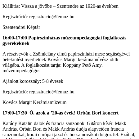
Kiállítás: Vissza a jövőbe – Szentendre az 1920-as években
Regisztráció: regisztracio@femuz.hu
Szentendrei Képtár
16:00-17:00 Papírszínházas múzeumpedagógiai foglalkozás
gyerekeknek
A résztvevők a Zsömlelány című papírszínházi mese segítségével
betekintést nyerhetnek Kovács Margit kerámiaművész idilli
világába. A foglalkozást tartja: Koppány Pető Amy,
múzeumpedagógus.
Ajánlott korosztály: 5-8 évesek
Regisztráció: regisztracio@femuz.hu
Kovács Margit Kerámiamúzeum
17:00-17:30 Ó, azok a ’20-as évek! Orbán Bori koncert
Karády Katalin dalok és francia sanzonok. Gitáron kísér: Makk
András. Orbán Bori és Makk András duója alapvetően francia
sanzonokat, korai európai jazzt és bossa novákat dolgoz fel. Ezúttal,