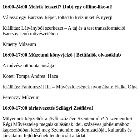
16:00-24:00 Melyik tetszett? Dobj egy offline-like-ot!
Válassz egy Barcsay-képet, töltsd ki kvízünket és nyerj!
Kiállítás: Látványból szerkezet – A táj és a test transzformációi
Barcsay Jenő művészetében
Kmetty Múzeum
16:00-17:00 Múzeumi könyvjelző | Betűfalók olvasóklub
A művész otthontalansága
Kötet: Tompa Andrea: Haza
Kiállítás: Fantomszál III. – Művészfeleségek nyomában: Fialka Olga
Ferenczy Múzeum
16:00-17:00 tárlatvezetés Szilágyi Zsófiával
Milyennek képzelték a jövőt száz éve Szentendrén? A szentendrei
Régi Művésztelep megalakulásának idei, százéves jubileumához
kapcsolódóan idézi meg Szentendre modernizációját, kulturális és
társadalmi fejlődésének tendenciáit a tárlat.