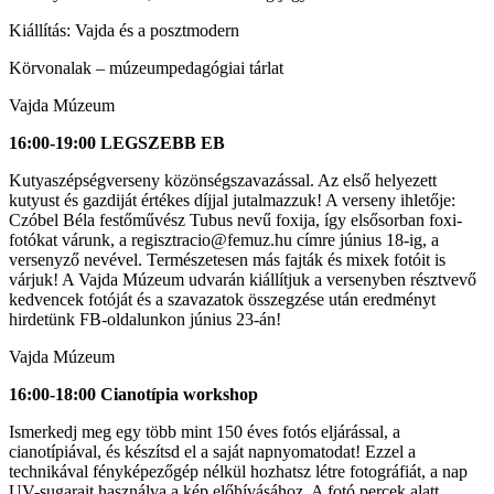
Kiállítás: Vajda és a posztmodern
Körvonalak – múzeumpedagógiai tárlat
Vajda Múzeum
16:00-19:00 LEGSZEBB EB
Kutyaszépségverseny közönségszavazással. Az első helyezett
kutyust és gazdiját értékes díjjal jutalmazzuk! A verseny ihletője:
Czóbel Béla festőművész Tubus nevű foxija, így elsősorban foxi-
fotókat várunk, a regisztracio@femuz.hu címre június 18-ig, a
versenyző nevével. Természetesen más fajták és mixek fotóit is
várjuk! A Vajda Múzeum udvarán kiállítjuk a versenyben résztvevő
kedvencek fotóját és a szavazatok összegzése után eredményt
hirdetünk FB-oldalunkon június 23-án!
Vajda Múzeum
16:00-18:00 Cianotípia workshop
Ismerkedj meg egy több mint 150 éves fotós eljárással, a
cianotípiával, és készítsd el a saját napnyomatodat! Ezzel a
technikával fényképezőgép nélkül hozhatsz létre fotográfiát, a nap
UV-sugarait használva a kép előhívásához. A fotó percek alatt