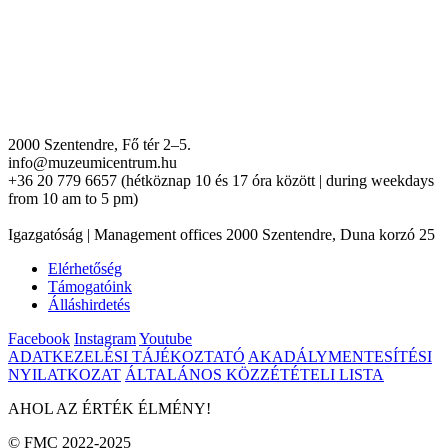
2000 Szentendre, Fő tér 2–5.
info@muzeumicentrum.hu
+36 20 779 6657 (hétköznap 10 és 17 óra között | during weekdays
from 10 am to 5 pm)
Igazgatóság | Management offices 2000 Szentendre, Duna korzó 25
Elérhetőség
Támogatóink
Álláshirdetés
Facebook
Instagram
Youtube
ADATKEZELÉSI TÁJÉKOZTATÓ
AKADÁLYMENTESÍTÉSI
NYILATKOZAT
ÁLTALÁNOS KÖZZÉTÉTELI LISTA
AHOL AZ ÉRTÉK ÉLMÉNY!
© FMC 2022-2025