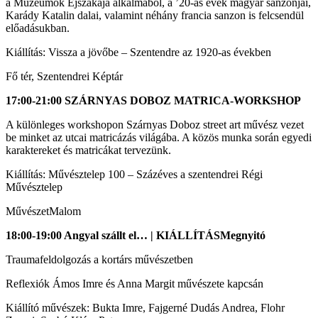
a Múzeumok Éjszakája alkalmából, a ’20-as évek magyar sanzonjai,
Karády Katalin dalai, valamint néhány francia sanzon is felcsendül
előadásukban.
Kiállítás: Vissza a jövőbe – Szentendre az 1920-as években
Fő tér, Szentendrei Képtár
17:00-21:00 SZÁRNYAS DOBOZ MATRICA-WORKSHOP
A különleges workshopon Szárnyas Doboz street art művész vezet
be minket az utcai matricázás világába. A közös munka során egyedi
karaktereket és matricákat tervezünk.
Kiállítás: Művésztelep 100 – Százéves a szentendrei Régi
Művésztelep
MűvészetMalom
18:00-19:00 Angyal szállt el… | KIÁLLÍTÁSMegnyitó
Traumafeldolgozás a kortárs művészetben
Reflexiók Ámos Imre és Anna Margit művészete kapcsán
Kiállító művészek: Bukta Imre, Fajgerné Dudás Andrea, Flohr