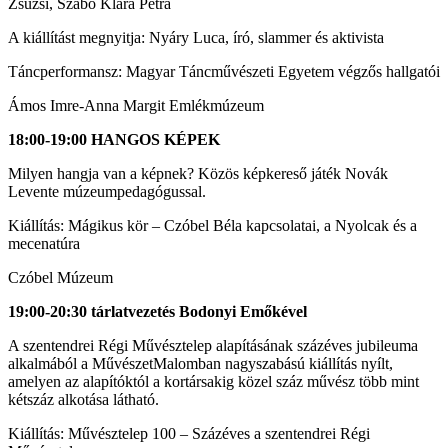
Zsuzsi, Szabó Klára Petra
A kiállítást megnyitja: Nyáry Luca, író, slammer és aktivista
Táncperformansz: Magyar Táncművészeti Egyetem végzős hallgatói
Ámos Imre-Anna Margit Emlékmúzeum
18:00-19:00 HANGOS KÉPEK
Milyen hangja van a képnek? Közös képkereső játék Novák
Levente múzeumpedagógussal.
Kiállítás: Mágikus kör – Czóbel Béla kapcsolatai, a Nyolcak és a
mecenatúra
Czóbel Múzeum
19:00-20:30 tárlatvezetés Bodonyi Emőkével
A szentendrei Régi Művésztelep alapításának százéves jubileuma
alkalmából a MűvészetMalomban nagyszabású kiállítás nyílt,
amelyen az alapítóktól a kortársakig közel száz művész több mint
kétszáz alkotása látható.
Kiállítás: Művésztelep 100 – Százéves a szentendrei Régi