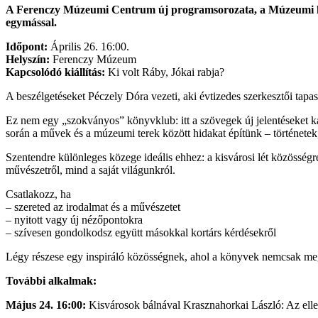
A Ferenczy Múzeumi Centrum új programsorozata, a Múzeumi köny
egymással.
Időpont:
Április 26. 16:00.
Helyszín:
Ferenczy Múzeum
Kapcsolódó kiállítás:
Ki volt Ráby, Jókai rabja?
A beszélgetéseket Péczely Dóra vezeti, aki évtizedes szerkesztői tapas
Ez nem egy „szokványos” könyvklub: itt a szövegek új jelentéseket ka
során a művek és a múzeumi terek között hidakat építünk – története
Szentendre különleges közege ideális ehhez: a kisvárosi lét közösségr
művészetről, mind a saját világunkról.
Csatlakozz, ha
– szereted az irodalmat és a művészetet
– nyitott vagy új nézőpontokra
– szívesen gondolkodsz együtt másokkal kortárs kérdésekről
Légy részese egy inspiráló közösségnek, ahol a könyvek nemcsak me
További alkalmak:
Május 24. 16:00:
Kisvárosok bálnával Krasznahorkai László: Az elle