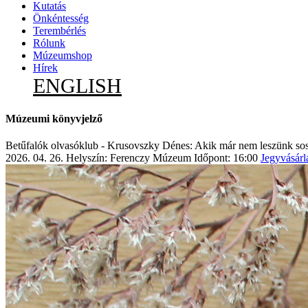
Kutatás
Önkéntesség
Terembérlés
Rólunk
Múzeumshop
Hírek
ENGLISH
Múzeumi könyvjelző
Betűfalók olvasóklub - Krusovszky Dénes: Akik már nem leszünk s
2026. 04. 26.
Helyszín: Ferenczy Múzeum
Időpont: 16:00
Jegyvásárl