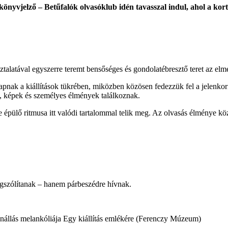
vjelző – Betűfalók olvasóklub idén tavasszal indul, ahol a kort
ztalatával egyszerre teremt bensőséges és gondolatébresztő teret az elmé
pnak a kiállítások tükrében, miközben közösen fedezzük fel a jelenkor
k, képek és személyes élmények találkoznak.
e épülő ritmusa itt valódi tartalommal telik meg. Az olvasás élménye kö
gszólítanak – hanem párbeszédre hívnak.
nállás melankóliája Egy kiállítás emlékére (Ferenczy Múzeum)