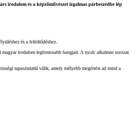
árs irodalom és a képzőművészet izgalmas párbeszédbe lép
lyüléshez és a feltöltődéshez.
i magyar irodalom legfontosabb hangjait. A nyolc alkalmas sorozat
zösségi tapasztalattá válik, amely mélyebb megértést ad mind a