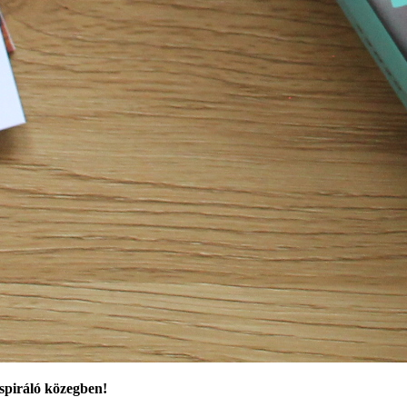
nspiráló közegben!