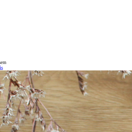
osem
ás