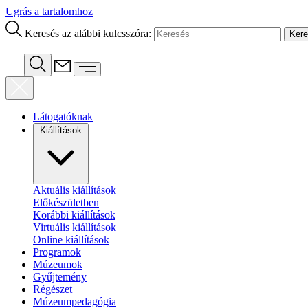
Ugrás a tartalomhoz
Keresés az alábbi kulcsszóra:
Látogatóknak
Kiállítások
Aktuális kiállítások
Előkészületben
Korábbi kiállítások
Virtuális kiállítások
Online kiállítások
Programok
Múzeumok
Gyűjtemény
Régészet
Múzeumpedagógia