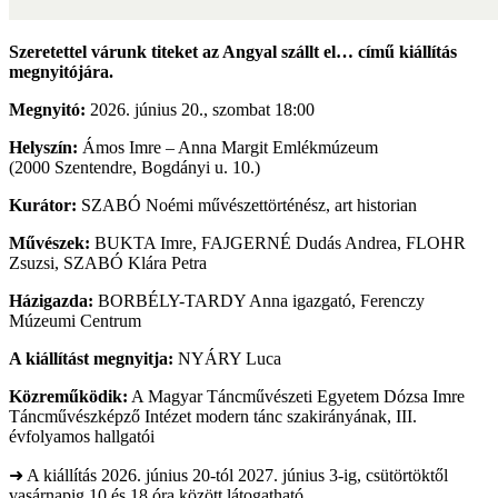
Szeretettel várunk titeket az Angyal szállt el… című kiállítás
megnyitójára.
Megnyitó:
2026. június 20., szombat 18:00
Helyszín:
Ámos Imre – Anna Margit Emlékmúzeum
(2000 Szentendre, Bogdányi u. 10.)
Kurátor:
SZABÓ Noémi művészettörténész, art historian
Művészek:
BUKTA Imre, FAJGERNÉ Dudás Andrea, FLOHR
Zsuzsi, SZABÓ Klára Petra
Házigazda:
BORBÉLY-TARDY Anna igazgató, Ferenczy
Múzeumi Centrum
A kiállítást megnyitja:
NYÁRY Luca
Közreműködik:
A Magyar Táncművészeti Egyetem Dózsa Imre
Táncművészképző Intézet modern tánc szakirányának, III.
évfolyamos hallgatói
➜ A kiállítás 2026. június 20-tól 2027. június 3-ig, csütörtöktől
vasárnapig 10 és 18 óra között látogatható.