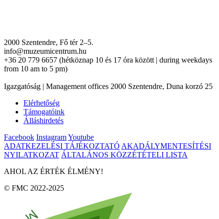
2000 Szentendre, Fő tér 2–5.
info@muzeumicentrum.hu
+36 20 779 6657 (hétköznap 10 és 17 óra között | during weekdays
from 10 am to 5 pm)
Igazgatóság | Management offices 2000 Szentendre, Duna korzó 25
Elérhetőség
Támogatóink
Álláshirdetés
Facebook
Instagram
Youtube
ADATKEZELÉSI TÁJÉKOZTATÓ
AKADÁLYMENTESÍTÉSI
NYILATKOZAT
ÁLTALÁNOS KÖZZÉTÉTELI LISTA
AHOL AZ ÉRTÉK ÉLMÉNY!
© FMC 2022-2025