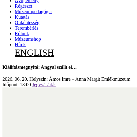
Gyűjtemény
Régészet
Múzeumpedagógia
Kutatás
Önkéntesség
Terembérlés
Rólunk
Múzeumshop
Hírek
ENGLISH
Kiállításmegnyitó: Angyal szállt el…
2026. 06. 20.
Helyszín: Ámos Imre – Anna Margit Emlékmúzeum
Időpont: 18:00
Jegyvásárlás