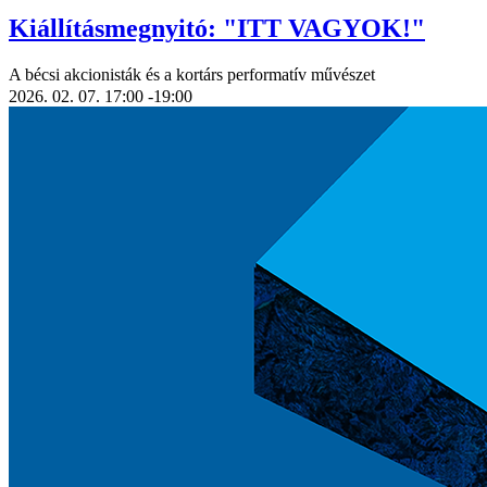
Kiállításmegnyitó: "ITT VAGYOK!"
A bécsi akcionisták és a kortárs performatív művészet
2026. 02. 07.
17:00
-19:00