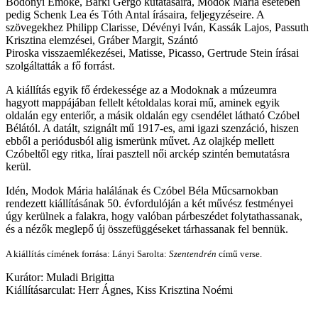
Bodonyi Emőke, Barki Gergő
kutatásaira,
Modok Mária
esetében
pedig
Schenk Lea
és
Tóth Antal
írásaira, feljegyzéseire. A
szövegekhez
Philipp Clarisse, Dévényi Iván, Kassák Lajos, Passuth
Krisztina
elemzései,
Gráber Margit, Szántó
Piroska
visszaemlékezései, Matisse, Picasso, Gertrude Stein írásai
szolgáltatták a fő forrást.
A kiállítás egyik fő érdekessége az a Modoknak a múzeumra
hagyott mappájában fellelt kétoldalas korai mű, aminek egyik
oldalán egy enteriőr, a másik oldalán egy csendélet látható Czóbel
Bélától. A datált, szignált mű 1917-es, ami igazi szenzáció, hiszen
ebből a periódusból alig ismerünk művet. Az olajkép mellett
Czóbeltől egy ritka, lírai pasztell női arckép szintén bemutatásra
kerül.
Idén, Modok Mária halálának és Czóbel Béla Műcsarnokban
rendezett kiállításának 50. évfordulóján a két művész festményei
úgy kerülnek a falakra, hogy valóban párbeszédet folytathassanak,
és a nézők meglepő új összefüggéseket tárhassanak fel bennük.
A kiállítás címének forrása: Lányi Sarolta:
Szentendrén
című verse.
Kurátor: Muladi Brigitta
Kiállításarculat: Herr Ágnes, Kiss Krisztina Noémi