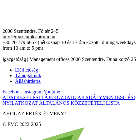
2000 Szentendre, Fő tér 2–5.
info@muzeumicentrum.hu
+36 20 779 6657 (hétköznap 10 és 17 óra között | during weekdays
from 10 am to 5 pm)
Igazgatóság | Management offices 2000 Szentendre, Duna korzó 25
Elérhetőség
Támogatóink
Álláshirdetés
Facebook
Instagram
Youtube
ADATKEZELÉSI TÁJÉKOZTATÓ
AKADÁLYMENTESÍTÉSI
NYILATKOZAT
ÁLTALÁNOS KÖZZÉTÉTELI LISTA
AHOL AZ ÉRTÉK ÉLMÉNY!
© FMC 2022-2025