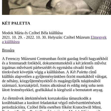
KÉT PALETTA
Modok Mária és Czóbel Béla kiállítása
2021. 10. 29. - 2022. 10. 30.
Helyszín: Czóbel Múzeum
Elmegyek
a kiállításra
Brosúra
A Ferenczy Múzeumi Centrumban őrzött gazdag festői hagyatékból
és a fennmaradt fotókból, dokumentumokból a két jelentős művész
izgalmas művészeti párbeszédét és egymásba olvadó festői
törekvéseit követjük végig a kiállításban. A
Két Paletta
című
kiállítás alapvetően a gyűjteményünkben őrzött munkákból válogat,
de néhány, közgyűjteményekből és magángyűjtők tulajdonából
származó, korszakjelző, fontos alkotással és eddig még soha nem
látott festményekkel, grafikákkal is kiegészül a bemutatott anyag.
Az életművek áttekintésének korszakolása támaszkodik a
korábbiakban a kurátori feladatokat végző művészettörténészek
periodizációira,
Czóbel Béla
esetében főként
Kratochwill Mimi,