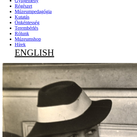
Gyűjtemény
Régészet
Múzeumpedagógia
Kutatás
Önkéntesség
Terembérlés
Rólunk
Múzeumshop
Hírek
ENGLISH