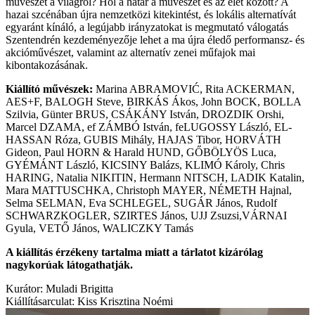
művészet a világról? Hol a határ a művészet és az élet között? A
hazai szcénában újra nemzetközi kitekintést, és lokális alternatívát
egyaránt kínáló, a legújabb irányzatokat is megmutató válogatás
Szentendrén kezdeményezője lehet a ma újra éledő performansz- és
akcióművészet, valamint az alternatív zenei műfajok mai
kibontakozásának.
Kiállító művészek:
Marina ABRAMOVIĆ, Rita ACKERMAN,
AES+F, BALOGH Steve, BIRKÁS Ákos, John BOCK, BOLLA
Szilvia, Günter BRUS, CSÁKÁNY István, DROZDIK Orshi,
Marcel DZAMA, ef ZÁMBÓ István, feLUGOSSY László, EL-
HASSAN Róza, GUBIS Mihály, HAJAS Tibor, HORVÁTH
Gideon, Paul HORN & Harald HUND, GŐBÖLYÖS Luca,
GYÉMÁNT László, KICSINY Balázs, KLIMÓ Károly, Chris
HARING, Natalia NIKITIN, Hermann NITSCH, LADIK Katalin,
Mara MATTUSCHKA, Christoph MAYER, NÉMETH Hajnal,
Selma SELMAN, Eva SCHLEGEL, SUGÁR János, Rudolf
SCHWARZKOGLER, SZIRTES János, UJJ Zsuzsi,VÁRNAI
Gyula, VETŐ János, WALICZKY Tamás
A kiállítás érzékeny tartalma miatt a tárlatot kizárólag
nagykorúak látogathatják.
Kurátor: Muladi Brigitta
Kiállításarculat: Kiss Krisztina Noémi