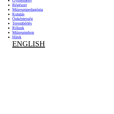
Gyűjtemény
Régészet
Múzeumpedagógia
Kutatás
Önkéntesség
Terembérlés
Rólunk
Múzeumshop
Hírek
ENGLISH