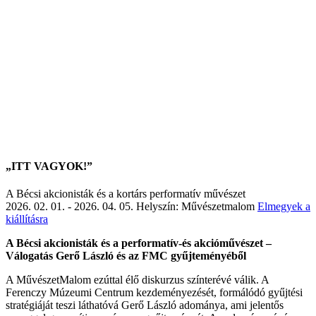
„ITT VAGYOK!”
A Bécsi akcionisták és a kortárs performatív művészet
2026. 02. 01. - 2026. 04. 05.
Helyszín: Művészetmalom
Elmegyek a
kiállításra
A Bécsi akcionisták és a performatív-és akcióművészet –
Válogatás Gerő László és az FMC gyűjteményéből
A MűvészetMalom ezúttal élő diskurzus színterévé válik. A
Ferenczy Múzeumi Centrum kezdeményezését, formálódó gyűjtési
stratégiáját teszi láthatóvá Gerő László adománya, ami jelentős