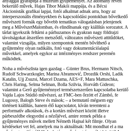
anyaggal gyarapítja a múzeum gyűjteményét. Az adomány révén
bekerülő művek, Hajas Tibor Makói mappája, és a Bécsi
Akcionisták grafikai lapjai, fotói alkalmat adnak arra, hogy az
interperszonális élményekben és kapcsolódási pontokban bővelkedő
művészeti formák egy bővebb tematikus válogatásban jelenjenek
meg a MűvészetMalomban, és elindítsanak egy kiállítás sorozatot. A
tárlat igyekszik feltárni a párhuzamos és gyakran nagy földrajzi
távolságokat átszelően metsződő, változatos művészeti attitűdöket,
valamint vizsgálja, milyen szempontok mentén bővíthető a
gyűjtemény olyan radikális, fotó vagy dokumentációalapú
művekkel, amelyek egykor az intézményes rendszer peremén
működtek.
Noha a művészlista igen gazdag – Günter Brus, Hermann Nitsch,
Rudolf Schwarzkogler, Marina Abramović, Drozdik Orshi, Ladik
Katalin, Ujj Zsuzsi, Marcel Dzama, AES+F, Mara Mattuschka,
Chris Haring, Selma Selman, Bolla Szilvia, Horváth Gideon;
valamint a Gerő gyűjteménnyel természetszerűen kapcsolatba kerülő
Vajda Lajos Stúdió művészei, az FMC-ben őrzött ef Zámbó, fe
Lugossy, Balogh Steve és mások; – a bemutató mégsem egy
történeti kiállítás, hanem élő kapcsolatot, kíván teremteni a
performatív alkotások, és a kortárs művészet között illetve
párbeszédbe elegyedni a nézőjével, amire remek példa a
gyűjteményes művek mellett Németh Hajnal két filmje. Olyan
kérdéseket vet fel, amelyek ma is aktuálisak: Mit mondhat el a ma