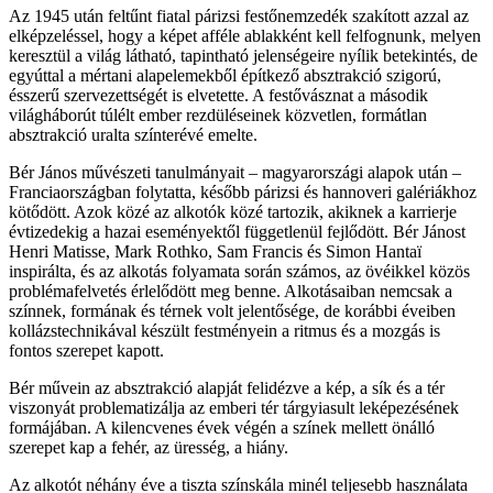
Az 1945 után feltűnt fiatal párizsi festőnemzedék szakított azzal az
elképzeléssel, hogy a képet afféle ablakként kell felfognunk, melyen
keresztül a világ látható, tapintható jelenségeire nyílik betekintés, de
egyúttal a mértani alapelemekből építkező absztrakció szigorú,
ésszerű szervezettségét is elvetette. A festővásznat a második
világháborút túlélt ember rezdüléseinek közvetlen, formátlan
absztrakció uralta színterévé emelte.
Bér János művészeti tanulmányait – magyarországi alapok után –
Franciaországban folytatta, később párizsi és hannoveri galériákhoz
kötődött. Azok közé az alkotók közé tartozik, akiknek a karrierje
évtizedekig a hazai eseményektől függetlenül fejlődött. Bér Jánost
Henri Matisse, Mark Rothko, Sam Francis és Simon Hantaï
inspirálta, és az alkotás folyamata során számos, az övéikkel közös
problémafelvetés érlelődött meg benne. Alkotásaiban nemcsak a
színnek, formának és térnek volt jelentősége, de korábbi éveiben
kollázstechnikával készült festményein a ritmus és a mozgás is
fontos szerepet kapott.
Bér művein az absztrakció alapját felidézve a kép, a sík és a tér
viszonyát problematizálja az emberi tér tárgyiasult leképezésének
formájában. A kilencvenes évek végén a színek mellett önálló
szerepet kap a fehér, az üresség, a hiány.
Az alkotót néhány éve a tiszta színskála minél teljesebb használata