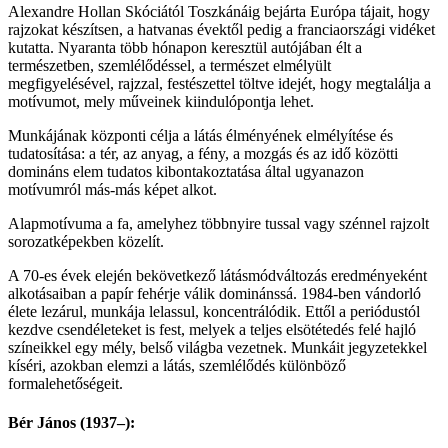
Alexandre Hollan Skóciától Toszkánáig bejárta Európa tájait, hogy
rajzokat készítsen, a hatvanas évektől pedig a franciaországi vidéket
kutatta. Nyaranta több hónapon keresztül autójában élt a
természetben, szemlélődéssel, a természet elmélyült
megfigyelésével, rajzzal, festészettel töltve idejét, hogy megtalálja a
motívumot, mely műveinek kiindulópontja lehet.
Munkájának központi célja a látás élményének elmélyítése és
tudatosítása: a tér, az anyag, a fény, a mozgás és az idő közötti
domináns elem tudatos kibontakoztatása által ugyanazon
motívumról más-más képet alkot.
Alapmotívuma a fa, amelyhez többnyire tussal vagy szénnel rajzolt
sorozatképekben közelít.
A 70-es évek elején bekövetkező látásmódváltozás eredményeként
alkotásaiban a papír fehérje válik dominánssá. 1984-ben vándorló
élete lezárul, munkája lelassul, koncentrálódik. Ettől a periódustól
kezdve csendéleteket is fest, melyek a teljes elsötétedés felé hajló
színeikkel egy mély, belső világba vezetnek. Munkáit jegyzetekkel
kíséri, azokban elemzi a látás, szemlélődés különböző
formalehetőségeit.
Bér János (1937–):