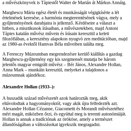
a művészkönyvek is Tàpiestől Walter de Marián át Márkus Annáig.
Marghescu Mária egész életét és munkásságát végigkísérte a lét
értelmének keresése, a harmónia megteremtésének vágya, mely a
gyűjteményének darabjaira is jellemző. Kérdéseire a választ a
hitben, a misztikusok írásaiban, a művészetekben, majd Antoni
Tàpies katalán művész művein és írásain keresztül a keleti
filozófiában, a keresztény alapokon nyugvó zen meditációban, majd
az 1980-as évektől Hamvas Béla műveiben találta meg.
A Ferenczy Múzeumban megrendezésre kerülő kiállítás a gazdag
Marghescu-gyűjtemény egy kis szegmensét mutatja be három
jelentős magyar emigrált művész –
Bér János, Alexandre Hollan,
Anna Mark
– munkáin keresztül, melyeket a tulajdonos a
múzeumnak ajándékoz.
Alexandre Hollan (1933–):
A huszadik század művészetét azok határozták meg, akik
eltávolodtak a hagyományoktól, vagy akik újra felfedezték azt.
Alexandre Hollan Cézanne, Giacometti és Morandi művészetéhez
méri magát, miközben őrzi, és egyúttal meg is teremti autonómiáját.
Hollan is annak a tradíciónak az örököse, amely a természet
állandóságában a változásokat igyekszik megragadni.