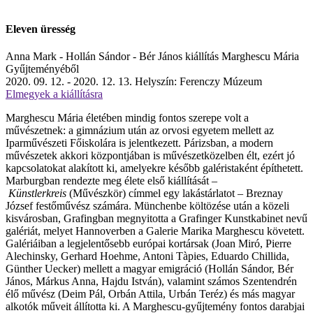
Eleven üresség
Anna Mark - Hollán Sándor - Bér János kiállítás Marghescu Mária
Gyűjteményéből
2020. 09. 12. - 2020. 12. 13.
Helyszín: Ferenczy Múzeum
Elmegyek a kiállításra
Marghescu Mária
életében mindig fontos szerepe volt a
művészetnek: a gimnázium után az orvosi egyetem mellett az
Iparművészeti Főiskolára is jelentkezett. Párizsban, a modern
művészetek akkori központjában is művészetközelben élt, ezért jó
kapcsolatokat alakított ki, amelyekre később galéristaként építhetett.
Marburgban rendezte meg élete első kiállítását –
Künstlerkreis
(Művészkör) címmel egy lakástárlatot – Breznay
József festőművész számára. Münchenbe költözése után a közeli
kisvárosban, Grafingban megnyitotta a Grafinger Kunstkabinet nevű
galériát, melyet Hannoverben a Galerie Marika Marghescu követett.
Galériáiban a legjelentősebb európai kortársak (Joan Miró, Pierre
Alechinsky, Gerhard Hoehme, Antoni Tàpies, Eduardo Chillida,
Günther Uecker) mellett a magyar emigráció (Hollán Sándor, Bér
János, Márkus Anna, Hajdu István), valamint számos Szentendrén
élő művész (Deim Pál, Orbán Attila, Urbán Teréz) és más magyar
alkotók műveit állította ki. A Marghescu-gyűjtemény fontos darabjai