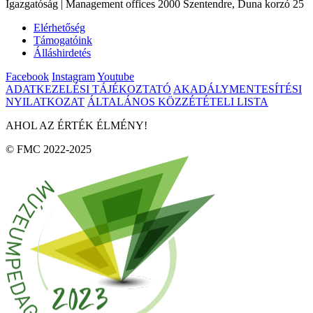
Igazgatóság | Management offices 2000 Szentendre, Duna korzó 25
Elérhetőség
Támogatóink
Álláshirdetés
Facebook
Instagram
Youtube
ADATKEZELÉSI TÁJÉKOZTATÓ
AKADÁLYMENTESÍTÉSI
NYILATKOZAT
ÁLTALÁNOS KÖZZÉTÉTELI LISTA
AHOL AZ ÉRTÉK ÉLMÉNY!
© FMC 2022-2025