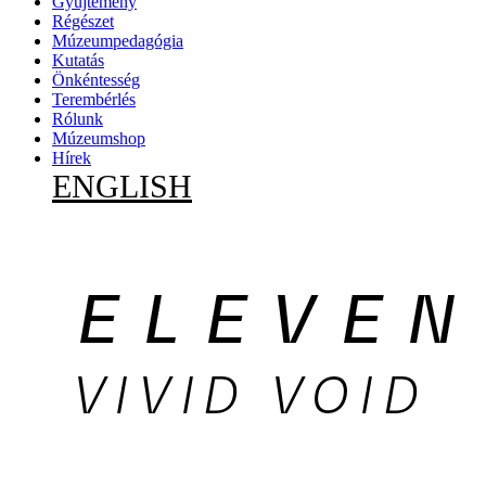
Gyűjtemény
Régészet
Múzeumpedagógia
Kutatás
Önkéntesség
Terembérlés
Rólunk
Múzeumshop
Hírek
ENGLISH