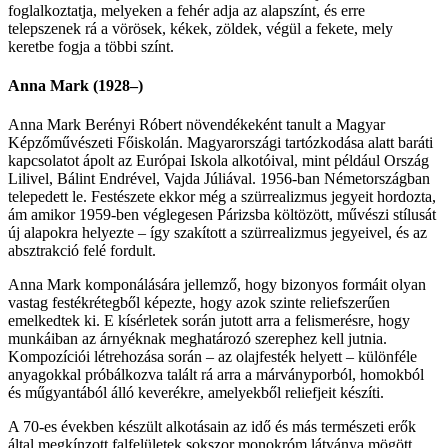
foglalkoztatja, melyeken a fehér adja az alapszínt, és erre
telepszenek rá a vörösek, kékek, zöldek, végül a fekete, mely
keretbe fogja a többi színt.
Anna Mark (1928–)
Anna Mark Berényi Róbert növendékeként tanult a Magyar
Képzőművészeti Főiskolán. Magyarországi tartózkodása alatt baráti
kapcsolatot ápolt az Európai Iskola alkotóival, mint például Ország
Lilivel, Bálint Endrével, Vajda Júliával. 1956-ban Németországban
telepedett le. Festészete ekkor még a szürrealizmus jegyeit hordozta,
ám amikor 1959-ben véglegesen Párizsba költözött, művészi stílusát
új alapokra helyezte – így szakított a szürrealizmus jegyeivel, és az
absztrakció felé fordult.
Anna Mark komponálására jellemző, hogy bizonyos formáit olyan
vastag festékrétegből képezte, hogy azok szinte reliefszerűen
emelkedtek ki. E kísérletek során jutott arra a felismerésre, hogy
munkáiban az árnyéknak meghatározó szerephez kell jutnia.
Kompozíciói létrehozása során – az olajfesték helyett – különféle
anyagokkal próbálkozva talált rá arra a márványporból, homokból
és műgyantából álló keverékre, amelyekből reliefjeit készíti.
A 70-es években készült alkotásain az idő és más természeti erők
által megkínzott falfelületek sokszor monokróm látványa mögött