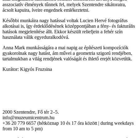
asszociatív élmények tűnnek fel, melyek Szentendre sikátoraira,
ácsolt kapuira, íveire engednek emlékeztetni.
Későbbi munkáira nagy hatással voltak Lucien Hervé fotográfus
alkotásai is, így érdeklődésének középpontjában a fény- és fakturális
hatások megjelenítése állt. Ekkor készült reliefjein a fehér szín
használata válik egyeduralkodóvá.
Anna Mark munkásságára a mai napig az építészeti kompozíciók
gyakorolnak nagy hatást, ám művei a geometria szigorú rendjében,
tartalmukban a világ rendjének valóságát és ihlető erejét közvetítik.
Kurátor: Kigyós Fruzsina
2000 Szentendre, Fő tér 2–5.
info@muzeumicentrum.hu
+36 20 779 6657 (hétköznap 10 és 17 óra között | during weekdays
from 10 am to 5 pm)