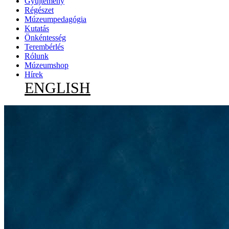
Gyűjtemény
Régészet
Múzeumpedagógia
Kutatás
Önkéntesség
Terembérlés
Rólunk
Múzeumshop
Hírek
ENGLISH