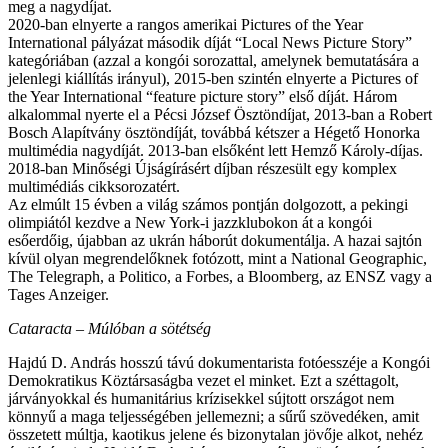
meg a nagydíjat.
2020-ban elnyerte a rangos amerikai Pictures of the Year
International pályázat második díját “Local News Picture Story”
kategóriában (azzal a kongói sorozattal, amelynek bemutatására a
jelenlegi kiállítás irányul), 2015-ben szintén elnyerte a Pictures of
the Year International “feature picture story” első díját. Három
alkalommal nyerte el a Pécsi József Ösztöndíjat, 2013-ban a Robert
Bosch Alapítvány ösztöndíját, továbbá kétszer a Hégető Honorka
multimédia nagydíját. 2013-ban elsőként lett Hemző Károly-díjas.
2018-ban Minőségi Újságírásért díjban részesült egy komplex
multimédiás cikksorozatért.
Az elmúlt 15 évben a világ számos pontján dolgozott, a pekingi
olimpiától kezdve a New York-i jazzklubokon át a kongói
esőerdőig, újabban az ukrán háborút dokumentálja. A hazai sajtón
kívül olyan megrendelőknek fotózott, mint a National Geographic,
The Telegraph, a Politico, a Forbes, a Bloomberg, az ENSZ vagy a
Tages Anzeiger.
Cataracta – Múlóban a sötétség
Hajdú D. András hosszú távú dokumentarista fotóesszéje a Kongói
Demokratikus Köztársaságba vezet el minket. Ezt a széttagolt,
járványokkal és humanitárius krízisekkel sújtott országot nem
könnyű a maga teljességében jellemezni; a sűrű szövedéken, amit
összetett múltja, kaotikus jelene és bizonytalan jövője alkot, nehéz