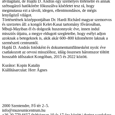
átvilágítani, de Hajdú D. András egy személyes történetre és annak
szétsugárzó hatókörére fókuszálva kísérletet tesz rá, hogy
megmutassa ezt a távoli, idegen, ellentmondásos, de mégis
lenyűgöző világot.
Történetének középpontjában Dr. Hardi Richárd magyar szemorvos
és szerzetes áll: a kongói Kelet-Kasai tartomány fővárosában,
Mbuji-Mayiban él és dolgozik huszonnyolc éve, innen indul
missziós útjaira, a megye eldugott szegleteibe, hogy esélyt adjon
azoknak a betegeknek is, akik akár 600–800 kilométerre laknak a
szemészeti centrumtól.
Hajdú D. András fotósként és dokumentumfilmesként nyolc éve
csatlakozott az orvosi misszióhoz, idáig összesen háromszor töltött
hosszabb időszakot Kongóban, 2015 és 2022 között.
Kurátor: Kopin Katalin
Kiállításarculat: Herr Ágnes
2000 Szentendre, Fő tér 2–5.
info@muzeumicentrum.hu
+36 20 779 6657 (hétköznap 10 és 17 óra között | during weekdays