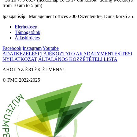
from 10 am to 5 pm)
Igazgatóság | Management offices 2000 Szentendre, Duna korzó 25
Elérhetőség
Támogatóink
Álláshirdetés
Facebook
Instagram
Youtube
ADATKEZELÉSI TÁJÉKOZTATÓ
AKADÁLYMENTESÍTÉSI
NYILATKOZAT
ÁLTALÁNOS KÖZZÉTÉTELI LISTA
AHOL AZ ÉRTÉK ÉLMÉNY!
© FMC 2022-2025