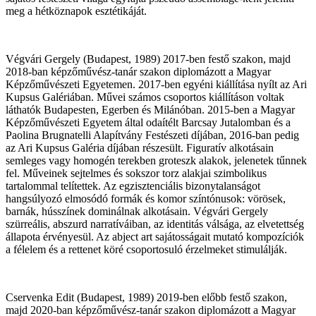
meg a hétköznapok esztétikáját.
Végvári Gergely
(Budapest, 1989) 2017-ben festő szakon, majd
2018-ban képzőművész-tanár szakon diplomázott a Magyar
Képzőművészeti Egyetemen. 2017-ben egyéni kiállítása nyílt az Ari
Kupsus Galériában. Művei számos csoportos kiállításon voltak
láthatók Budapesten, Egerben és Milánóban. 2015-ben a Magyar
Képzőművészeti Egyetem által odaítélt Barcsay Jutalomban és a
Paolina Brugnatelli Alapítvány Festészeti díjában, 2016-ban pedig
az Ari Kupsus Galéria díjában részesült. Figuratív alkotásain
semleges vagy homogén terekben groteszk alakok, jelenetek tűnnek
fel. Műveinek sejtelmes és sokszor torz alakjai szimbolikus
tartalommal telítettek. Az egzisztenciális bizonytalanságot
hangsúlyozó elmosódó formák és komor színtónusok: vörösek,
barnák, hússzínek dominálnak alkotásain. Végvári Gergely
szürreális, abszurd narratíváiban, az identitás válsága, az elvetettség
állapota érvényesül. Az abject art sajátosságait mutató kompozíciók
a félelem és a rettenet köré csoportosuló érzelmeket stimulálják.
Cservenka Edit
(Budapest, 1989) 2019-ben előbb festő szakon,
majd 2020-ban képzőművész-tanár szakon diplomázott a Magyar