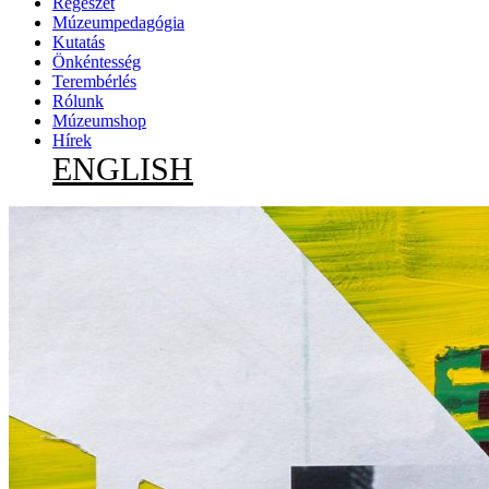
Régészet
Múzeumpedagógia
Kutatás
Önkéntesség
Terembérlés
Rólunk
Múzeumshop
Hírek
ENGLISH