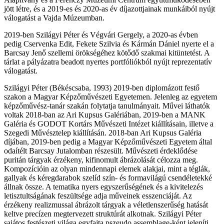
jött létre, és a 2019-es és 2020-as év díjazottjainak munkáiból nyújt
válogatást a Vajda Múzeumban.
2019-ben
Szilágyi Péter
és
Végvári Gergely,
a 2020-as évben
pedig
Cservenka Edit, Fekete Szilvia
és
Kármán Dániel
nyerte el a
Barcsay Jenő szellemi örökségéhez kötődő szakmai kitüntetést. A
tárlat a pályázatra beadott nyertes portfóliókból nyújt reprezentatív
válogatást.
Szilágyi Péter
(Békéscsaba, 1993) 2019-ben diplomázott festő
szakon a Magyar Képzőművészeti Egyetemen. Jelenleg az egyetem
képzőművész-tanár szakán folytatja tanulmányait. Művei láthatók
voltak 2018-ban az Ari Kupsus Galériában, 2019-ben a MANK
Galéria és GODOT Kortárs Művészeti Intézet kiállításain, illetve a
Szegedi Művésztelep kiállításán. 2018-ban Ari Kupsus Galéria
díjában, 2019-ben pedig a Magyar Képzőművészeti Egyetem által
odaítélt Barcsay Jutalomban részesült. Művészeti érdeklődése
puritán tárgyak érzékeny, kifinomult ábrázolását célozza meg.
Kompozícióin az olyan mindennapi elemek alakjai, mint a téglák,
gallyak és kéregdarabok szelíd szín- és formavilágú csendéletekké
állnak össze. A tematika nyers egyszerűségének és a kivitelezés
letisztultságának feszültsége adja műveinek esszenciáját. Az
érzékeny realizmussal ábrázolt tárgyak a véletlenszerűség hatását
keltve precízen megtervezett struktúrát alkotnak. Szilágyi Péter
sajátos festészeti világa egyfajta pszeudo assemblage-ként jeleníti