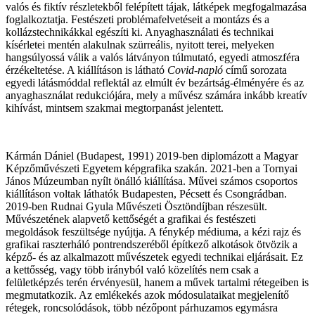
valós és fiktív részletekből felépített tájak, látképek megfogalmazása
foglalkoztatja. Festészeti problémafelvetéseit a montázs és a
kollázstechnikákkal egészíti ki. Anyaghasználati és technikai
kísérletei mentén alakulnak szürreális, nyitott terei, melyeken
hangsúlyossá válik a valós látványon túlmutató, egyedi atmoszféra
érzékeltetése. A kiállításon is látható
Covid-napló
című sorozata
egyedi látásmóddal reflektál az elmúlt év bezártság-élményére és az
anyaghasználat redukciójára, mely a művész számára inkább kreatív
kihívást, mintsem szakmai megtorpanást jelentett.
Kármán Dániel
(Budapest, 1991) 2019-ben diplomázott a Magyar
Képzőművészeti Egyetem képgrafika szakán. 2021-ben a Tornyai
János Múzeumban nyílt önálló kiállítása. Művei számos csoportos
kiállításon voltak láthatók Budapesten, Pécsett és Csongrádban.
2019-ben Rudnai Gyula Művészeti Ösztöndíjban részesült.
Művészetének alapvető kettőségét a grafikai és festészeti
megoldások feszültsége nyújtja. A fénykép médiuma, a kézi rajz és
grafikai raszterháló pontrendszeréből építkező alkotások ötvözik a
képző- és az alkalmazott művészetek egyedi technikai eljárásait. Ez
a kettősség, vagy több irányból való közelítés nem csak a
felületképzés terén érvényesül, hanem a művek tartalmi rétegeiben is
megmutatkozik. Az emlékekés azok módosulataikat megjelenítő
rétegek, roncsolódások, több nézőpont párhuzamos egymásra