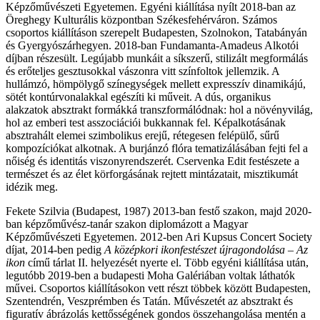
Képzőművészeti Egyetemen. Egyéni kiállítása nyílt 2018-ban az
Öreghegy Kulturális központban Székesfehérváron. Számos
csoportos kiállításon szerepelt Budapesten, Szolnokon, Tatabányán
és Gyergyószárhegyen. 2018-ban Fundamanta-Amadeus Alkotói
díjban részesült. Legújabb munkáit a síkszerű, stilizált megformálás
és erőteljes gesztusokkal vászonra vitt színfoltok jellemzik. A
hullámzó, hömpölygő színegységek mellett expresszív dinamikájú,
sötét kontúrvonalakkal egészíti ki műveit. A dús, organikus
alakzatok absztrakt formákká transzformálódnak: hol a növényvilág,
hol az emberi test asszociációi bukkannak fel. Képalkotásának
absztrahált elemei szimbolikus erejű, rétegesen felépülő, sűrű
kompozíciókat alkotnak. A burjánzó flóra tematizálásában fejti fel a
nőiség és identitás viszonyrendszerét. Cservenka Edit festészete a
természet és az élet körforgásának rejtett mintázatait, misztikumát
idézik meg.
Fekete Szilvia
(Budapest, 1987) 2013-ban festő szakon, majd 2020-
ban képzőművész-tanár szakon diplomázott a Magyar
Képzőművészeti Egyetemen. 2012-ben Ari Kupsus Concert Society
díjat, 2014-ben pedig
A középkori ikonfestészet újragondolása – Az
ikon
című tárlat II. helyezését nyerte el. Több egyéni kiállítása után,
legutóbb 2019-ben a budapesti Moha Galériában voltak láthatók
művei. Csoportos kiállításokon vett részt többek között Budapesten,
Szentendrén, Veszprémben és Tatán. Művészetét az absztrakt és
figuratív ábrázolás kettősségének gondos összehangolása mentén a