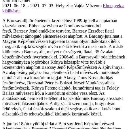
Kármán Dániel
2021. 06. 18. - 2021. 07. 03.
Helyszín: Vajda Múzeum
Elmegyek a
kiállításra
A Barcsay-díj történetének kezdetéhez 1989-ig kell a naptárban
visszalapozni. Ebben az évben az ikonikus szentendrei
festő,
Barcsay Jenő
emlékére testvére,
Barcsay Erzsébet
fiatal
művészeket támogató elismeréseket alapított. A Barcsay-jutalmat a
Magyar Képzőművészeti Egyetem tanárai olyan diákoknak ítélik
meg, akik rajzkészségük révén méltó követői a mesternek. A másik
kitüntetés a Barcsay-díj, melyet már végzett, fiatal, 35 év alatti
képzőművészek nyerhetnek el. 2006-tól a Barcsay-díj odaítélésének
hagyományát a jogörökös
Kónya
házaspár vitte tovább a
Szentendrén alapított Barcsay Jenő Képzőművészeti Alapítvánnyal.
Az alapítvány pályázatára jelentkező fiatal művészek munkáinak
elbírálásában a kuratórium tagjai:
Aknay János
Kossuth-díjas
festőművész,
Bereznai Péter
és
Baksai József
Munkácsy-díjas
festőművészek,
Kónya Ferenc
alapító, kuratóriumi tag és
Feledy
Balázs
művészeti író, a kuratórium elnöke vesz részt. Az
alkotásoknak nem kell feltétlenül kapcsolódniuk Barcsay absztrakt
művészeti látásmódjához. A díjazás fő szempontja, hogy olyan
feltörekvő, fiatal festők szakmai útját segítse, akik az alkotás iránti
alázatukkal és tehetségükkel kitűnnek kortársaik közül.
A június 18-án nyíló új tárlat a Barcsay Jenő Képzőművészeti
Alapítvány és a Ferenczy Múzeumi Centrum együttműködésében