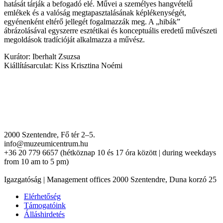
hatását tárják a befogadó elé. Művei a személyes hangvételű
emlékek és a valóság megtapasztalásának képlékenységét,
egyénenként eltérő jellegét fogalmazzák meg. A „hibák”
ábrázolásával egyszerre esztétikai és konceptuális eredetű művészeti
megoldások tradícióját alkalmazza a művész.
Kurátor: Iberhalt Zsuzsa
Kiállításarculat: Kiss Krisztina Noémi
2000 Szentendre, Fő tér 2–5.
info@muzeumicentrum.hu
+36 20 779 6657 (hétköznap 10 és 17 óra között | during weekdays
from 10 am to 5 pm)
Igazgatóság | Management offices 2000 Szentendre, Duna korzó 25
Elérhetőség
Támogatóink
Álláshirdetés