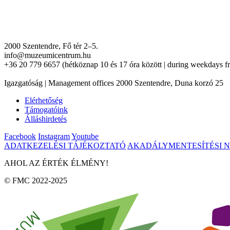
2000 Szentendre, Fő tér 2–5.
info@muzeumicentrum.hu
+36 20 779 6657 (hétköznap 10 és 17 óra között | during weekdays f
Igazgatóság | Management offices 2000 Szentendre, Duna korzó 25
Elérhetőség
Támogatóink
Álláshirdetés
Facebook
Instagram
Youtube
ADATKEZELÉSI TÁJÉKOZTATÓ
AKADÁLYMENTESÍTÉSI 
AHOL AZ ÉRTÉK ÉLMÉNY!
© FMC 2022-2025