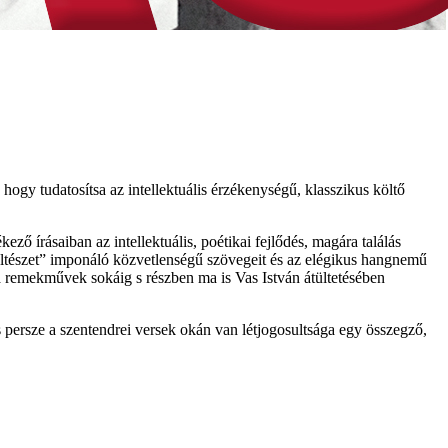
hogy tudatosítsa az intellektuális érzékenységű, klasszikus költő
ző írásaiban az intellektuális, poétikai fejlődés, magára találás
i költészet” imponáló közvetlenségű szövegeit és az elégikus hangnemű
 a remekművek sokáig s részben ma is Vas István átültetésében
s persze a szentendrei versek okán van létjogosultsága egy összegző,