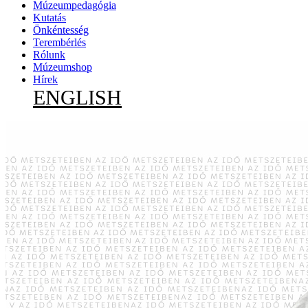
Múzeumpedagógia
Kutatás
Önkéntesség
Terembérlés
Rólunk
Múzeumshop
Hírek
ENGLISH