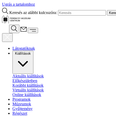
Ugrás a tartalomhoz
Keresés az alábbi kulcsszóra:
Látogatóknak
Kiállítások
Aktuális kiállítások
Előkészületben
Korábbi kiállítások
Virtuális kiállítások
Online kiállítások
Programok
Múzeumok
Gyűjtemény
Régészet