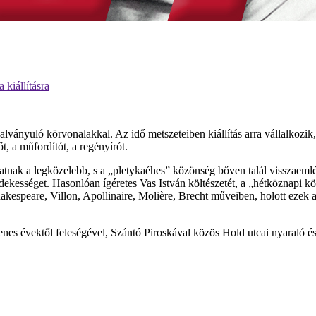
 kiállításra
ványuló körvonalakkal. Az idő metszeteiben kiállítás arra vállalkozik, 
, a műfordítót, a regényírót.
atnak a legközelebb, s a „pletykaéhes” közönség bőven talál visszaemléke
n érdekességet. Hasonlóan ígéretes Vas István költészetét, a „hétköznap
hakespeare, Villon, Apollinaire, Molière, Brecht műveiben, holott ezek
enes évektől feleségével, Szántó Piroskával közös Hold utcai nyaraló é