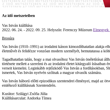
Az idő metszeteiben
Vas István kiállítása
2022. 06. 24. - 2022. 09. 25.
Helyszín: Ferenczy Múzeum
Elmegyek a
Brosúra
Vas István
(1910–1991) az irodalmi kánon kimozdíthatatlan alakja elhal
életművét és felidézze vonzóan modern személyét, bemutatassa a költőt
Tagadhatatlan talán, hogy a mai olvasóhoz Vas István önéletírásai állh
története mellett a szerelmi és az irodalmi életet kitárgyaló írásaiba
verseit kiemelni. Leginkább rejtőzködő Vas István a fordításokban, S
ismertek, Vas István nyelvén szólnak a magyar olvasók számára.
Vas István háború előtti epizodikus szentendrei élményei, majd az ötv
emlékező kiállításnak Szentendrén.
Kurátor: Szilágyi Zsófia Júlia
Kiállításarculat: Andorka Tímea