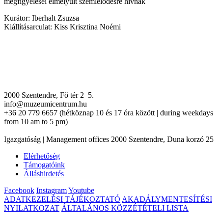
megfigyelései elmélyült szemlélődésre hívnak
Kurátor: Iberhalt Zsuzsa
Kiállításarculat: Kiss Krisztina Noémi
2000 Szentendre, Fő tér 2–5.
info@muzeumicentrum.hu
+36 20 779 6657 (hétköznap 10 és 17 óra között | during weekdays
from 10 am to 5 pm)
Igazgatóság | Management offices 2000 Szentendre, Duna korzó 25
Elérhetőség
Támogatóink
Álláshirdetés
Facebook
Instagram
Youtube
ADATKEZELÉSI TÁJÉKOZTATÓ
AKADÁLYMENTESÍTÉSI
NYILATKOZAT
ÁLTALÁNOS KÖZZÉTÉTELI LISTA