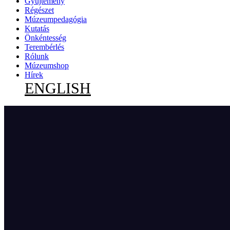
Gyűjtemény
Régészet
Múzeumpedagógia
Kutatás
Önkéntesség
Terembérlés
Rólunk
Múzeumshop
Hírek
ENGLISH