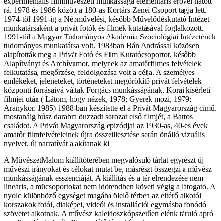
experimentális filmművészeti munkássága elementáris erővel hatott
rá. 1978 és 1986 között a 180-as Kortárs Zenei Csoport tagja lett.
1974-től 1991-ig a Népművelési, később Művelődéskutató Intézet
munkatársaként a privát fotók és filmek kutatásával foglalkozott.
1991-től a Magyar Tudományos Akadémia Szociológiai Intézetének
tudományos munkatársa volt. 1983ban Bán Andrással közösen
alapították meg a Privát Fotó és Film Kutatócsoportot, később
Alapítványt és Archívumot, melynek az amatőrfilmes felvételek
felkutatása, megőrzése, feldolgozása volt a célja. A személyes
emlékeket, jeleneteket, történeteket megörökítő privát felvételek
központi forrásaivá váltak Forgács munkásságának. Korai kísérleti
filmjei után ( Látom, hogy nézek, 1978; Gyerek mozi, 1979;
Aranykor, 1985) 1988-ban készítette el a Privát Magyarország című,
mostanáig húsz darabra duzzadt sorozat első filmjét, a Bartos
családot. A Privát Magyarország epizódjai az 1930-as, 40-es évek
amatőr filmfelvételeinek újra összeillesztése során önálló vizuális
nyelvet, új narratívát alakítanak ki.
A MűvészetMalom kiállítóterében megvalósuló tárlat egyrészt új
művészi irányokat és célokat mutat be, másrészt összegzi a művész
munkásságának esszenciáját. A kiállítás és a tér elrendezése nem
lineáris, a műcsoportokat nem időrendben követi végig a látogató. A
nyolc különböző egységet magába ölelő térben az eltérő alkotói
korszakok fotói, diaképei, videói és installációi egymásba fonódó
szövetet alkotnak. A művész kaleidoszkópszerűen elénk táruló apró