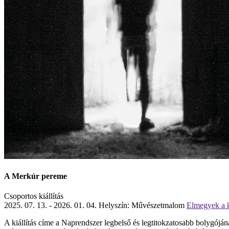
A Merkúr pereme
Csoportos kiállítás
2025. 07. 13. - 2026. 01. 04.
Helyszín: Művészetmalom
Elmegyek a ki
A kiállítás címe a Naprendszer legbelső és legtitokzatosabb bolygóján