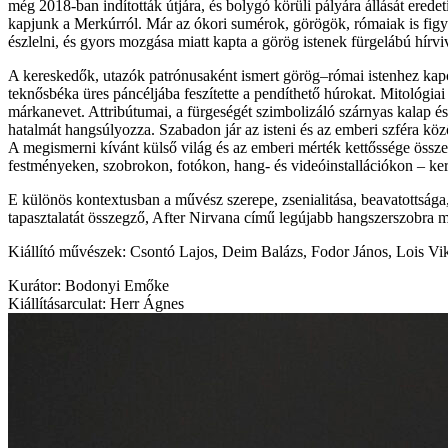
még 2018-ban indították útjára, és bolygó körüli pályára állását ered
kapjunk a Merkúrról. Már az ókori sumérok, görögök, rómaiak is figye
észlelni, és gyors mozgása miatt kapta a görög istenek fürgelábú hírv
A kereskedők, utazók patrónusaként ismert görög–római istenhez kapcs
teknősbéka üres páncéljába feszítette a pendíthető húrokat. Mitológiai
márkanevet. Attribútumai, a fürgeségét szimbolizáló szárnyas kalap és
hatalmát hangsúlyozza. Szabadon jár az isteni és az emberi szféra közö
A megismerni kívánt külső világ és az emberi mérték kettőssége össze
festményeken, szobrokon, fotókon, hang- és videóinstallációkon – ker
E különös kontextusban a művész szerepe, zsenialitása, beavatottsága, 
tapasztalatát összegző, After Nirvana című legújabb hangszerszobra mos
Kiállító művészek: Csontó Lajos, Deim Balázs, Fodor János, Lois Vik
Kurátor: Bodonyi Emőke
Kiállításarculat: Herr Ágnes