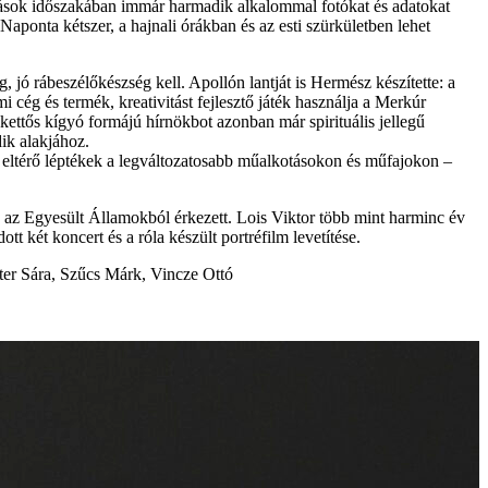
utatások időszakában immár harmadik alkalommal fotókat és adatokat
ponta kétszer, a hajnali órákban és az esti szürkületben lehet
ó rábeszélőkészség kell. Apollón lantját is Hermész készítette: a
 cég és termék, kreativitást fejlesztő játék használja a Merkúr
kettős kígyó formájú hírnökbot azonban már spirituális jellegű
dik alakjához.
z eltérő léptékek a legváltozatosabb műalkotásokon és műfajokon –
uma az Egyesült Államokból érkezett. Lois Viktor több mint harminc év
 két koncert és a róla készült portréfilm levetítése.
ter Sára, Szűcs Márk, Vincze Ottó