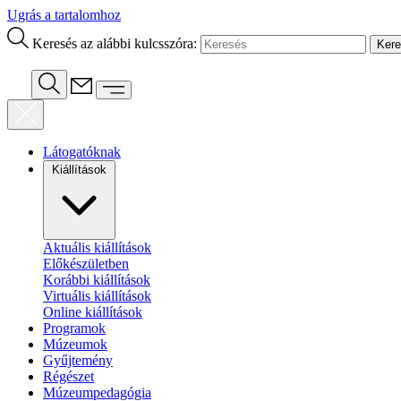
Ugrás a tartalomhoz
Keresés az alábbi kulcsszóra:
Látogatóknak
Kiállítások
Aktuális kiállítások
Előkészületben
Korábbi kiállítások
Virtuális kiállítások
Online kiállítások
Programok
Múzeumok
Gyűjtemény
Régészet
Múzeumpedagógia