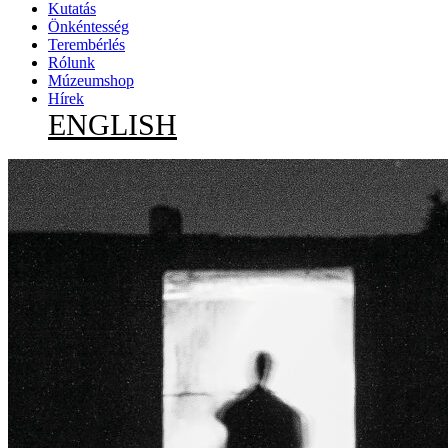
Kutatás
Önkéntesség
Terembérlés
Rólunk
Múzeumshop
Hírek
ENGLISH