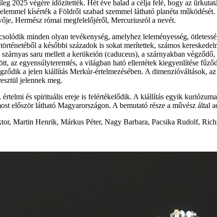
etileg 2025 végére időzítették. Hét éve halad a célja felé, hogy az űrk
lemmel kísérték a Földről szabad szemmel látható planéta működését. Na
ivője, Hermész római megfelelőjéről, Mercuriusról a nevét.
olódik minden olyan tevékenység, amelyhez leleményesség, ötletesség, j
 történetéből a későbbi századok is sokat merítettek, számos kereskedelmi
 szárnyas saru mellett a kerükeión (caduceus), a szárnyakban végződő, 
tt, az egyensúlyteremtés, a világban ható ellentétek kiegyenlítése fűző
gződik a jelen kiállítás Merkúr-értelmezésében. A dimenzióváltások, a
esztül jelennek meg.
értelmi és spirituális ereje is felértékelődik. A kiállítás egyik kurióz
t először látható Magyarországon. A bemutató része a művész által adott
tor, Martin Henrik, Márkus Péter, Nagy Barbara, Pacsika Rudolf, Rich