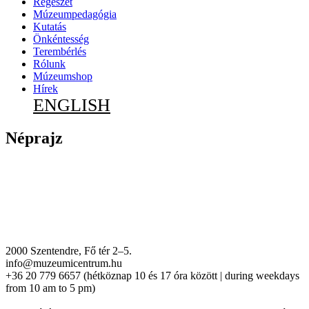
Régészet
Múzeumpedagógia
Kutatás
Önkéntesség
Terembérlés
Rólunk
Múzeumshop
Hírek
ENGLISH
Néprajz
2000 Szentendre, Fő tér 2–5.
info@muzeumicentrum.hu
+36 20 779 6657 (hétköznap 10 és 17 óra között | during weekdays
from 10 am to 5 pm)