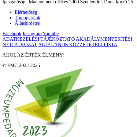
Igazgatóság | Management offices 2000 Szentendre, Duna korzó 25
Elérhetőség
Támogatóink
Álláshirdetés
Facebook
Instagram
Youtube
ADATKEZELÉSI TÁJÉKOZTATÓ
AKADÁLYMENTESÍTÉSI
NYILATKOZAT
ÁLTALÁNOS KÖZZÉTÉTELI LISTA
AHOL AZ ÉRTÉK ÉLMÉNY!
© FMC 2022-2025