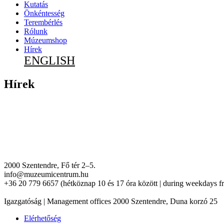
Kutatás
Önkéntesség
Terembérlés
Rólunk
Múzeumshop
Hírek
ENGLISH
Hírek
2000 Szentendre, Fő tér 2–5.
info@muzeumicentrum.hu
+36 20 779 6657 (hétköznap 10 és 17 óra között | during weekdays f
Igazgatóság | Management offices 2000 Szentendre, Duna korzó 25
Elérhetőség