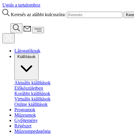
Ugrás a tartalomhoz
Keresés az alábbi kulcsszóra:
Látogatóknak
Kiállítások
Aktuális kiállítások
Előkészületben
Korábbi kiállítások
Virtuális kiállítások
Online kiállítások
Programok
Múzeumok
Gyűjtemény
Régészet
Múzeumpedagógia