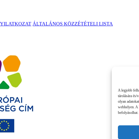
NYILATKOZAT
ÁLTALÁNOS KÖZZÉTÉTELI LISTA
A legjobb felh
tárolására és/
olyan adatokat
webhelyen. A 
befolyásolhat.