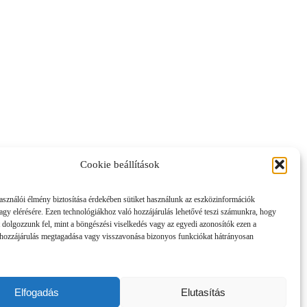
Cookie beállítások
asználói élmény biztosítása érdekében sütiket használunk az eszközinformációk
vagy elérésére. Ezen technológiákhoz való hozzájárulás lehetővé teszi számunkra, hogy
 dolgozzunk fel, mint a böngészési viselkedés vagy az egyedi azonosítók ezen a
hozzájárulás megtagadása vagy visszavonása bizonyos funkciókat hátrányosan
Elfogadás
Elutasítás