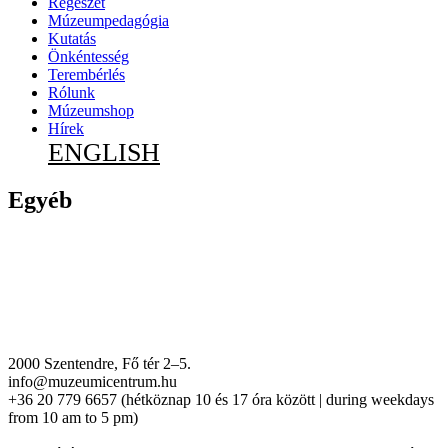
Régészet
Múzeumpedagógia
Kutatás
Önkéntesség
Terembérlés
Rólunk
Múzeumshop
Hírek
ENGLISH
Egyéb
2000 Szentendre, Fő tér 2–5.
info@muzeumicentrum.hu
+36 20 779 6657 (hétköznap 10 és 17 óra között | during weekdays
from 10 am to 5 pm)