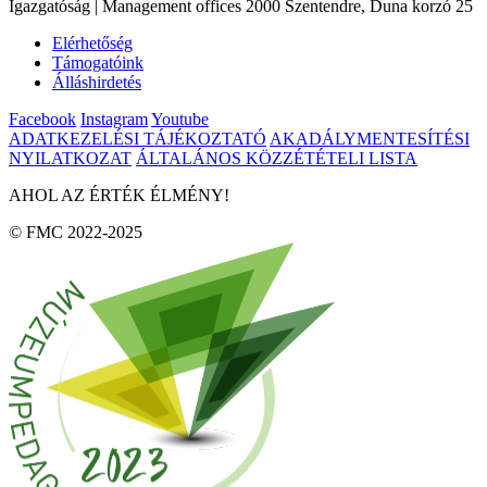
Igazgatóság | Management offices 2000 Szentendre, Duna korzó 25
Elérhetőség
Támogatóink
Álláshirdetés
Facebook
Instagram
Youtube
ADATKEZELÉSI TÁJÉKOZTATÓ
AKADÁLYMENTESÍTÉSI
NYILATKOZAT
ÁLTALÁNOS KÖZZÉTÉTELI LISTA
AHOL AZ ÉRTÉK ÉLMÉNY!
© FMC 2022-2025