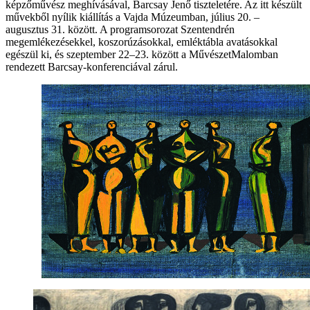
képzőművész meghívásával, Barcsay Jenő tiszteletére. Az itt készült
művekből nyílik kiállítás a Vajda Múzeumban, július 20. –
augusztus 31. között. A programsorozat Szentendrén
megemlékezésekkel, koszorúzásokkal, emléktábla avatásokkal
egészül ki, és szeptember 22–23. között a MűvészetMalomban
rendezett Barcsay-konferenciával zárul.