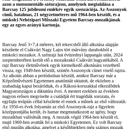
azon a monumentális szénrajzon, amelynek megtalálása a
Barcsay 125 jubileumi emlékév egyik szenzációja. Az Asszonyok
című, hatalmas, 21 négyzetméteres mű 1964-ben készült, és a
miskolci Nehézipari Műszaki Egyetem Barcsay-mozaikjának
egy az egyes arányú kartonja.
Barcsay Jenő 3×7,4 méteres, két tekercsből álló alkotása alapján
készítette el Csákvári Nagy Lajos tört márvány darabokból a
miskolci mozaikot. A szénrajz hat évtizednyi lappangás után, 2024
szeptemberében került elő a mozaikrakó Csákvári hagyatékából. A
rajz Barcsay életművének egyik kiemelkedő alkotására vezethető
vissza, egy 1949-ben készült, szintén Asszonyok címet viselő rajzra.
Az alkotás abban a periódusban készült, amikor Barcsay már a
Képzőművészeti Egyetemen anatómiát oktatott, de eközben a
szabadság kapui bezáródtak, és a Rákosi-korszakkal elkezdődtek
Magyarországon a diktatúra évei. A mestert ezekben az években
nagyon erősen megviselte a családját ért tragédiák sorozata, és
egyfajta terápiás céllal készítette el ennek a műnek az első változatát.
Az 1950-es évek folyamán az első Asszonyok-rajz a figyelem
középpontjába került, és hamar megmutatkozott az igény, hogy
mozaikban valósítsák meg. A mozaik végül 1964-ben készült el,
majd 1969-ben avatták fel a miskolci Egyetemen. Ez volt Barcsay
első murális alkotása, amelyet a későbbiekben még számos mozaik