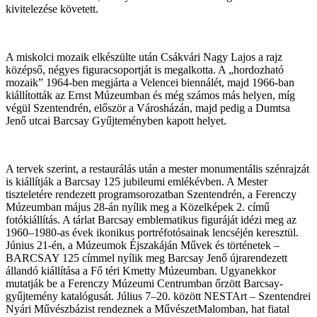
kivitelezése követett.
A miskolci mozaik elkészülte után Csákvári Nagy Lajos a rajz
középső, négyes figuracsoportját is megalkotta. A „hordozható
mozaik” 1964-ben megjárta a Velencei biennálét, majd 1966-ban
kiállították az Ernst Múzeumban és még számos más helyen, míg
végül Szentendrén, először a Városházán, majd pedig a Dumtsa
Jenő utcai Barcsay Gyűjteményben kapott helyet.
A tervek szerint, a restaurálás után a mester monumentális szénrajzát
is kiállítják a Barcsay 125 jubileumi emlékévben. A Mester
tiszteletére rendezett programsorozatban Szentendrén, a Ferenczy
Múzeumban május 28-án nyílik meg a Közelképek 2. című
fotókiállítás. A tárlat Barcsay emblematikus figuráját idézi meg az
1960–1980-as évek ikonikus portréfotósainak lencséjén keresztül.
Június 21-én, a Múzeumok Éjszakáján Művek és történetek –
BARCSAY 125 címmel nyílik meg Barcsay Jenő újrarendezett
állandó kiállítása a Fő téri Kmetty Múzeumban. Ugyanekkor
mutatják be a Ferenczy Múzeumi Centrumban őrzött Barcsay-
gyűjtemény katalógusát. Július 7–20. között NESTArt – Szentendrei
Nyári Művészbázist rendeznek a MűvészetMalomban, hat fiatal