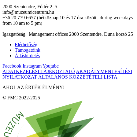
2000 Szentendre, Fő tér 2–5.
info@muzeumicentrum.hu
+36 20 779 6657 (hétköznap 10 és 17 óra között | during weekdays
from 10 am to 5 pm)
Igazgatóság | Management offices 2000 Szentendre, Duna korzó 25
Elérhetőség
Támogatóink
Álláshirdetés
Facebook
Instagram
Youtube
ADATKEZELÉSI TÁJÉKOZTATÓ
AKADÁLYMENTESÍTÉSI
NYILATKOZAT
ÁLTALÁNOS KÖZZÉTÉTELI LISTA
AHOL AZ ÉRTÉK ÉLMÉNY!
© FMC 2022-2025