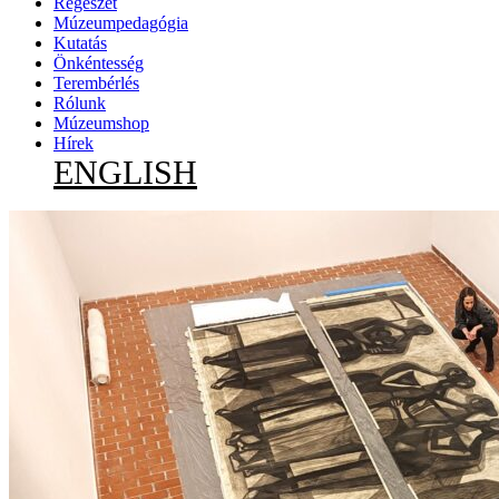
Régészet
Múzeumpedagógia
Kutatás
Önkéntesség
Terembérlés
Rólunk
Múzeumshop
Hírek
ENGLISH