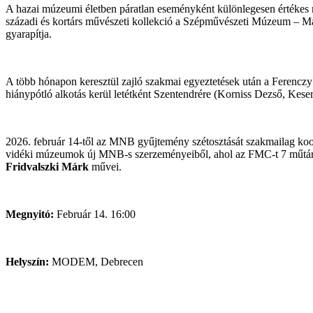
A hazai múzeumi életben páratlan eseményként különlegesen értékes 
századi és kortárs művészeti kollekció a Szépművészeti Múzeum – M
gyarapítja.
A több hónapon keresztül zajló szakmai egyeztetések után a Ferenc
hiánypótló alkotás kerül letétként Szentendrére (Korniss Dezső, Kes
2026. február 14-től az MNB gyűjtemény szétosztását szakmailag koo
vidéki múzeumok új MNB-s szerzeményeiből, ahol az FMC-t 7 műtárg
Fridvalszki Márk
művei.
Megnyitó:
Február 14. 16:00
Helyszín:
MODEM, Debrecen