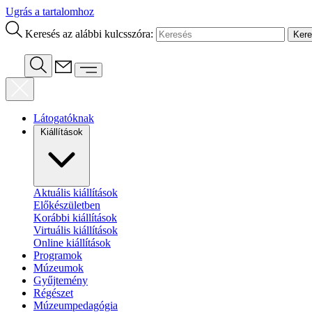
Ugrás a tartalomhoz
Keresés az alábbi kulcsszóra:
Látogatóknak
Kiállítások
Aktuális kiállítások
Előkészületben
Korábbi kiállítások
Virtuális kiállítások
Online kiállítások
Programok
Múzeumok
Gyűjtemény
Régészet
Múzeumpedagógia