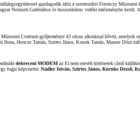
műtárgyegyüttessel gazdagodik idén a szentendrei Ferenczy Múzeumi C
agyar Nemzeti Galériához és huszonkilenc vidéki intézménybe kerül. 
zy Múzeumi Centrum gyűjteménye 43 olyan alkotással bővül, amelyek s
erü Ilona, Hencze Tamás, Szirtes János, Konok Tamás, Maurer Dóra műve
rdináló
debreceni MODEM
az El nem mesélt történetek című kiállítás
y fogja képviselni:
Nádler István, Szirtes János, Korniss Dezső, K