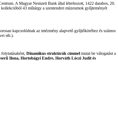
entrum. A Magyar Nemzeti Bank által létrehozott, 1422 darabos, 20.
A kollekcióból 43 műtárgy a szentendrei múzeumok gyűjteményét
zorosan kapcsolódnak az intézmény alapvető gyűjtőköréhez és számos
i stb.).
 folytatásaként,
Dinamikus struktúrák címmel
mutat be válogatást a
eserű Ilona, Hortobágyi Endre, Horváth Lóczi Judit és