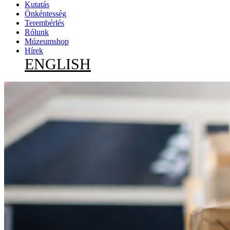
Kutatás
Önkéntesség
Terembérlés
Rólunk
Múzeumshop
Hírek
ENGLISH