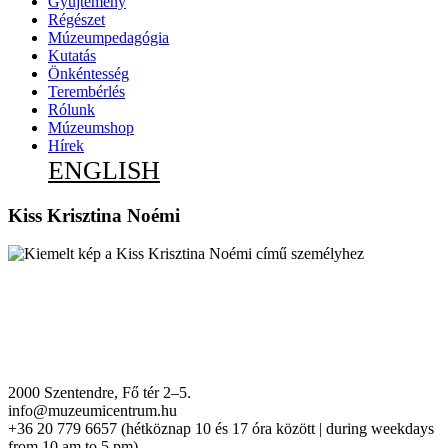
Gyűjtemény
Régészet
Múzeumpedagógia
Kutatás
Önkéntesség
Terembérlés
Rólunk
Múzeumshop
Hírek
ENGLISH
Kiss Krisztina Noémi
2000 Szentendre, Fő tér 2–5.
info@muzeumicentrum.hu
+36 20 779 6657 (hétköznap 10 és 17 óra között | during weekdays
from 10 am to 5 pm)