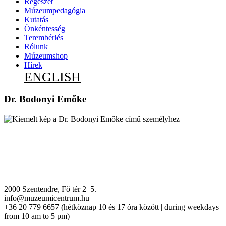
Régészet
Múzeumpedagógia
Kutatás
Önkéntesség
Terembérlés
Rólunk
Múzeumshop
Hírek
ENGLISH
Dr. Bodonyi Emőke
2000 Szentendre, Fő tér 2–5.
info@muzeumicentrum.hu
+36 20 779 6657 (hétköznap 10 és 17 óra között | during weekdays
from 10 am to 5 pm)