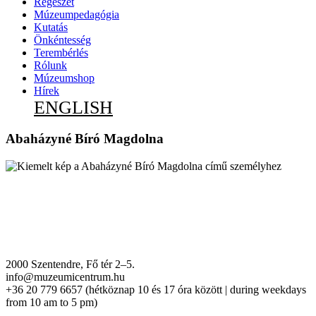
Régészet
Múzeumpedagógia
Kutatás
Önkéntesség
Terembérlés
Rólunk
Múzeumshop
Hírek
ENGLISH
Abaházyné Bíró Magdolna
2000 Szentendre, Fő tér 2–5.
info@muzeumicentrum.hu
+36 20 779 6657 (hétköznap 10 és 17 óra között | during weekdays
from 10 am to 5 pm)