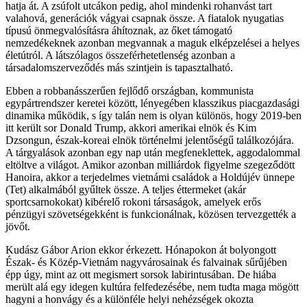
hatja át. A zsúfolt utcákon pedig, ahol mindenki rohanvást tart
valahová, generációk vágyai csapnak össze. A fiatalok nyugatias
típusú önmegvalósításra áhítoznak, az őket támogató
nemzedékeknek azonban megvannak a maguk elképzelései a helyes
életútról. A látszólagos összeférhetetlenség azonban a
társadalomszerveződés más szintjein is tapasztalható.
Ebben a robbanásszerűen fejlődő országban, kommunista
egypártrendszer keretei között, lényegében klasszikus piacgazdasági
dinamika működik, s így talán nem is olyan különös, hogy 2019-ben
itt került sor Donald Trump, akkori amerikai elnök és Kim
Dzsongun, észak-koreai elnök történelmi jelentőségű találkozójára.
A tárgyalások azonban egy nap után megfeneklettek, aggodalommal
eltöltve a világot. Amikor azonban milliárdok figyelme szegeződött
Hanoira, akkor a terjedelmes vietnámi családok a Holdújév ünnepe
(Tet) alkalmából gyűltek össze. A teljes éttermeket (akár
sportcsarnokokat) kibérelő rokoni társaságok, amelyek erős
pénzügyi szövetségekként is funkcionálnak, közösen tervezgették a
jövőt.
Kudász Gábor Arion ekkor érkezett. Hónapokon át bolyongott
Észak- és Közép-Vietnám nagyvárosainak és falvainak sűrűjében
épp úgy, mint az ott megismert sorsok labirintusában. De hiába
merült alá egy idegen kultúra felfedezésébe, nem tudta maga mögött
hagyni a honvágy és a különféle helyi nehézségek okozta