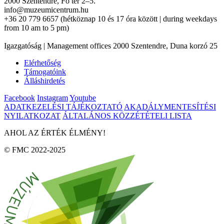
2000 Szentendre, Fő tér 2–5.
info@muzeumicentrum.hu
+36 20 779 6657 (hétköznap 10 és 17 óra között | during weekdays
from 10 am to 5 pm)
Igazgatóság | Management offices 2000 Szentendre, Duna korzó 25
Elérhetőség
Támogatóink
Álláshirdetés
Facebook
Instagram
Youtube
ADATKEZELÉSI TÁJÉKOZTATÓ
AKADÁLYMENTESÍTÉSI
NYILATKOZAT
ÁLTALÁNOS KÖZZÉTÉTELI LISTA
AHOL AZ ÉRTÉK ÉLMÉNY!
© FMC 2022-2025