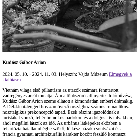
Kudász Gábor Arion
2024. 05. 10. - 2024. 11. 03.
Helyszín: Vajda Múzeum
Elmegyek a
kiállításra
Vietnám világa első pillantásra az utazók számára fenntartott,
vadregényes arcát mutatja. Ám a többszörös díjnyertes fotóművész,
Kudász Gábor Arion szeme ellátott a kimondatlan emberi drámákig.
A Dél-kínai-tengert hosszan övező országhoz számos romantikus-
nosztalgikus prekoncepció tapad. Ezek részint igazolódnak a
turistákat vonzó, fehér homokos partokon és a dolgos kis falvakban,
ahol megállni látszik az idő. Az urbánus látképeket eközben a
feltartóztathatatlanul égbe szökő, félkész házak csontvázai és a
francia gyarmati architekturális karakter között feszülő kontraszt