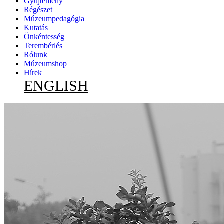
Gyűjtemény
Régészet
Múzeumpedagógia
Kutatás
Önkéntesség
Terembérlés
Rólunk
Múzeumshop
Hírek
ENGLISH