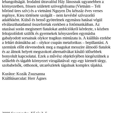
lehangoltságát. Irodalmi útravalóul Háy Jánosnak ugyanebben a
környezetben, frissen született szövegfolyama (Vietnám – Teli
bőrönd üres szív) és a vietnámi Nguyen Du kétszáz éves verses
regénye, Kieu története szolgált – nem kevésbé szívszorító
adalékként. Külső és benső gyötrelmek egymásra hatásai végül
elválaszthatatlanul összeforrtak ezekben a fotómunkáiban. Az
utazásai során megismert fiatalokat ambícióikról kérdezte, s közben
felrajzolódott szülők és gyermekek kényszerűen egymásba
gabalyodott sorsainak olykor tragikus mintázata is. A kiállítás ezekbe
a feltárt drámákba ad – olykor csupán metaforikus – bepillantást. A
szemünk előtt elevenednek meg a magukat messzire álmodó fiatalok
és az álmok helyett megszokott alternatívákat kínáló idősebbek
bonyolult kapcsolatai. Ezek a művész objektívjében kiegészülnek a
szűkebb és tágabb környezet vizsgálatával: egy-egy kiemelt tárgy,
szobabelsők, otthonok, utcarészletek tágulnak komplex tájakká.
Kurátor: Kozák Zsuzsanna
Kiállításarculat: Herr Ágnes