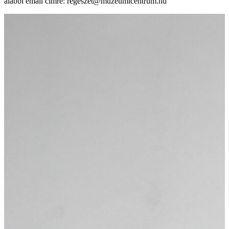
alábbi email címre: regeszet@muzeumicentrum.hu