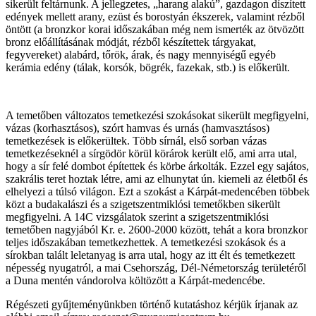
sikerült feltárnunk. A jellegzetes, „harang alakú”, gazdagon díszített
edények mellett arany, ezüst és borostyán ékszerek, valamint rézből
öntött (a bronzkor korai időszakában még nem ismerték az ötvözött
bronz előállításának módját, rézből készítettek tárgyakat,
fegyvereket) alabárd, tőrök, árak, és nagy mennyiségű egyéb
kerámia edény (tálak, korsók, bögrék, fazekak, stb.) is előkerült.
A temetőben változatos temetkezési szokásokat sikerült megfigyelni,
vázas (korhasztásos), szórt hamvas és urnás (hamvasztásos)
temetkezések is előkerültek. Több sírnál, első sorban vázas
temetkezéseknél a sírgödör körül körárok került elő, ami arra utal,
hogy a sír felé dombot építettek és körbe árkolták. Ezzel egy sajátos,
szakrális teret hoztak létre, ami az elhunytat ún. kiemeli az életből és
elhelyezi a túlsó világon. Ezt a szokást a Kárpát-medencében többek
közt a budakalászi és a szigetszentmiklósi temetőkben sikerült
megfigyelni. A 14C vizsgálatok szerint a szigetszentmiklósi
temetőben nagyjából Kr. e. 2600-2000 között, tehát a kora bronzkor
teljes időszakában temetkezhettek. A temetkezési szokások és a
sírokban talált leletanyag is arra utal, hogy az itt élt és temetkezett
népesség nyugatról, a mai Csehország, Dél-Németország területéről
a Duna mentén vándorolva költözött a Kárpát-medencébe.
Régészeti gyűjteményünkben történő kutatáshoz kérjük írjanak az