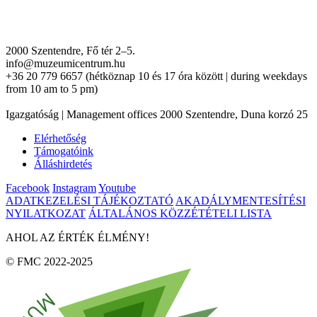
2000 Szentendre, Fő tér 2–5.
info@muzeumicentrum.hu
+36 20 779 6657 (hétköznap 10 és 17 óra között | during weekdays
from 10 am to 5 pm)
Igazgatóság | Management offices 2000 Szentendre, Duna korzó 25
Elérhetőség
Támogatóink
Álláshirdetés
Facebook
Instagram
Youtube
ADATKEZELÉSI TÁJÉKOZTATÓ
AKADÁLYMENTESÍTÉSI
NYILATKOZAT
ÁLTALÁNOS KÖZZÉTÉTELI LISTA
AHOL AZ ÉRTÉK ÉLMÉNY!
© FMC 2022-2025