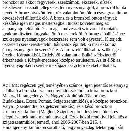
bronzkor az akkor fegyverek, szerszámok, ékszerek, díszek
készítésére használt jellegzetes fém nyersanyagról, a bronzról kapta
nevét. A bronz ötvözött fém, réz valamint ón, ólom és/vagy antimon
ötvözésével állították elő. A bronz és a bronzból öntött tárgyak
készítése igen magas mesterségbeli tudást követelt meg az
alapanyagot előállító és a magas művészeti színvonalat mutató,
gyakran díszített tárgyakat öntő mesterektől. A bronz előállításához
szükséges nyersanyagok beszerzése sem volt egyszerű. Kiterjedt,
összetett cserekereskedelmi hálózatok épültek ki már ekkor az
ércnyersanyagok beszerzésére. A bronz előállításához szükséges
ércek a Kárpátokból, Erdélyből valamint a Balkán-félszigetről
érkezhettek a Kárpát-medence középső területeire. Az itt élők az
nyersanyagokért cserébe mezőgazdasági termékeket adhattak.
Az FMC régészeti gyűjteményében számos, igen jelentős leletanyag
található a bronzkor valamennyi időszakából: a kora bronzkori
Makó-, Harangedény-, és Nagyrév-kultúrák (Biatorbágy,
Budakalász, Ecser, Pomáz, Szigetszentmiklós), a középső bronzkori
Vatya- (Szentendre, Szigetszentmiklós), és a késő bronzkori
Urnamezős-kultúra (Maglód, Szigetszentmiklós) temetőinek és
településeinek ránk maradt anyagai. Ezek közül rendkívül jelentős a
szigetszentmiklósi temető, ahol 2006-2007-ben 215, a
Harangedény-kultúrába sorolható, nagyon gazdag leletanyagú sírt