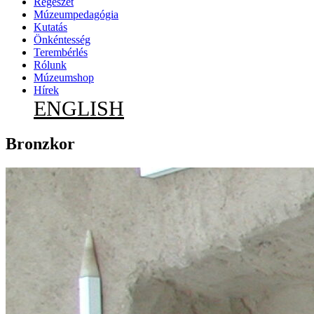
Régészet
Múzeumpedagógia
Kutatás
Önkéntesség
Terembérlés
Rólunk
Múzeumshop
Hírek
ENGLISH
Bronzkor