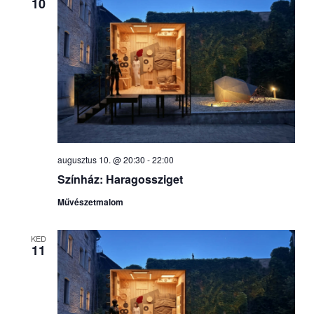
10
választás
augusztus 10. @ 20:30
-
22:00
Színház: Haragossziget
Művészetmalom
KED
11