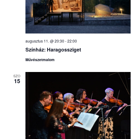
augusztus 11. @ 20:30
-
22:00
Színház: Haragossziget
Művészetmalom
SZO
15