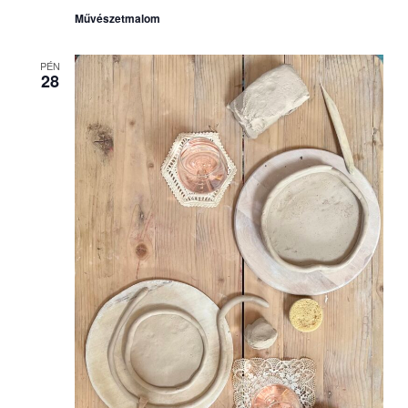
Művészetmalom
PÉN
28