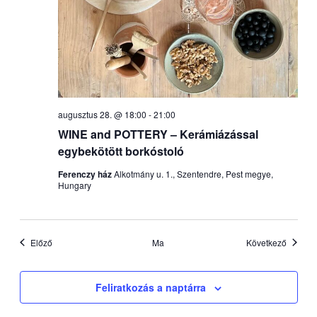
augusztus 28. @ 18:00
-
21:00
WINE and POTTERY – Kerámiázással
egybekötött borkóstoló
Ferenczy ház
Alkotmány u. 1., Szentendre, Pest megye,
Hungary
Események
Esemén
Előző
Ma
Következő
Feliratkozás a naptárra