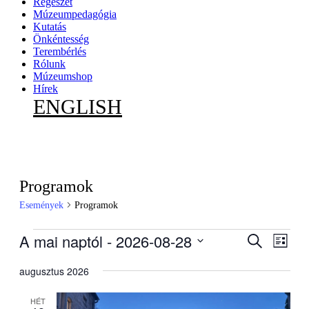
Régészet
Múzeumpedagógia
Kutatás
Önkéntesség
Terembérlés
Rólunk
Múzeumshop
Hírek
ENGLISH
Programok
Események
Programok
Események
A mai naptól
 - 
2026-08-28
Esemény
Esem
Keresett
Lista
kifejezés
nézet
keresése
Dátum
navig
kiválasztása.
augusztus 2026
és
nézet
HÉT